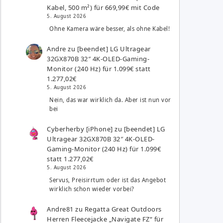
Kabel, 500 m²) für 669,99€ mit Code
5. August 2026
Ohne Kamera wäre besser, als ohne Kabel!
Andre
zu
[beendet] LG Ultragear
32GX870B 32″ 4K-OLED-Gaming-
Monitor (240 Hz) für 1.099€ statt
1.277,02€
5. August 2026
Nein, das war wirklich da. Aber ist nun vor
bei
Cyberherby [iPhone]
zu
[beendet] LG
Ultragear 32GX870B 32″ 4K-OLED-
Gaming-Monitor (240 Hz) für 1.099€
statt 1.277,02€
5. August 2026
Servus, Preisirrtum oder ist das Angebot
wirklich schon wieder vorbei?
Andre81
zu
Regatta Great Outdoors
Herren Fleecejacke „Navigate FZ“ für