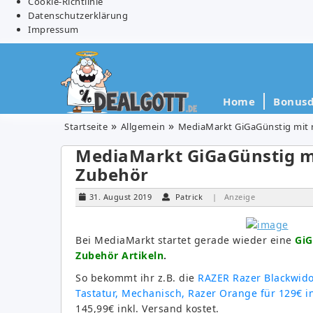
Cookie-Richtlinie
Datenschutzerklärung
Impressum
Home
Bonusd
Startseite
Allgemein
MediaMarkt GiGaGünstig mit 
MediaMarkt GiGaGünstig mi
Zubehör
31. August 2019
Patrick
| Anzeige
Bei MediaMarkt startet gerade wieder eine
GiG
Zubehör Artikeln
.
So bekommt ihr z.B. die
RAZER Razer Blackwidow
Tastatur, Mechanisch, Razer Orange für 129€ i
145,99€ inkl. Versand kostet.