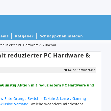
eals
Ratgeber
Schnäppchen melden
reduzierter PC Hardware & Zubehör
t reduzierter PC Hardware &
Keine Kommentare
aGünstig Aktion mit reduziertern PC Hardware und
 Elite Orange Switch – Taktile & Leise , Gaming
nklusive Versand
, welche woanders mindestens