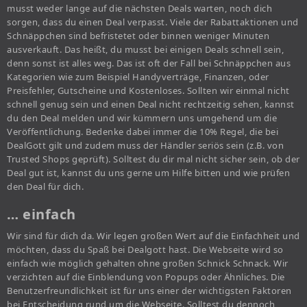
musst weder lange auf die nächsten Deals warten, noch dich
sorgen, dass du einen Deal verpasst. Viele der Rabattaktionen und
Schnäppchen sind befristetet oder binnen weniger Minuten
ausverkauft. Das heißt, du musst bei einigen Deals schnell sein,
denn sonst ist alles weg. Das ist oft der Fall bei Schnäppchen aus
Kategorien wie zum Beispiel Handyverträge, Finanzen, oder
Preisfehler, Gutscheine und Kostenloses. Sollten wir einmal nicht
schnell genug sein und einen Deal nicht rechtzeitig sehen, kannst
du den Deal melden und wir kümmern uns umgehend um die
Veröffentlichung. Bedenke dabei immer die 10% Regel, die bei
DealGott gilt und zudem muss der Händler seriös sein (z.B. von
Trusted Shops geprüft). Solltest du dir mal nicht sicher sein, ob der
Deal gut ist, kannst du uns gerne um Hilfe bitten und wie prüfen
den Deal für dich.
… einfach
Wir sind für dich da. Wir legen großen Wert auf die Einfachheit und
möchten, dass du Spaß bei Dealgott hast. Die Webseite wird so
einfach wie möglich gehalten ohne großen Schnick Schnack. Wir
verzichten auf die Einblendung von Popups oder Ähnliches. Die
Benutzerfreundlichkeit ist für uns einer der wichtigsten Faktoren
bei Entscheidung rund um die Webseite. Solltest du dennoch