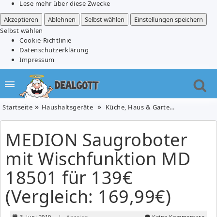
Lese mehr über diese Zwecke
Akzeptieren
Ablehnen
Selbst wählen
Einstellungen speichern
Selbst wählen
Cookie-Richtlinie
Datenschutzerklärung
Impressum
Startseite
Haushaltsgeräte
Küche, Haus & Garten
MEDION Sau
MEDION Saugroboter
mit Wischfunktion MD
18501 für 139€
(Vergleich: 169,99€)
3. Juni 2019
| Anzeige
Keine Kommentare