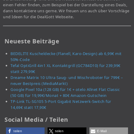
einen Fehler finden, zum Beispiel bei der Darstellung eines Deals,
dann kontaktiere uns gerne. Wir freuen uns auch über Vorschläge
und Ideen für die DealGott Webseite.
Neueste Beiträge
BEDELITE Kuscheldecke (Flanell, Karo-Design) ab 6,99€ mit
50%-Code
Tefal OptiGrill 4in1 XL Kontaktgrill (GC784D10) für 239,99€
statt 279,99€
Dreame Matrix 10 Ultra Saug- und Wischroboter für 799€ –
neuer Bestpreis (MediaMarkt)
Google Pixel 10a (128 GB) für 1€ + otelo Allnet Flat Classic
(50 GB) für 19,99€/Monat + 80€ Amazon-Gutschein
TP-Link TL-SG105 5-Port Gigabit Netzwerk-Switch für
14,69€ statt 17,90€
Social Media / Teilen
teilen
teilen
E-Mail