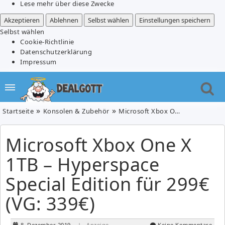
Lese mehr über diese Zwecke
Akzeptieren
Ablehnen
Selbst wählen
Einstellungen speichern
Selbst wählen
Cookie-Richtlinie
Datenschutzerklärung
Impressum
Startseite
Konsolen & Zubehör
Microsoft Xbox One X 1TB – Hyperspace Special Edition für 299€ (VG: 339€)
Microsoft Xbox One X
1TB – Hyperspace
Special Edition für 299€
(VG: 339€)
8. Dezember 2019
| Anzeige
Keine Kommentare