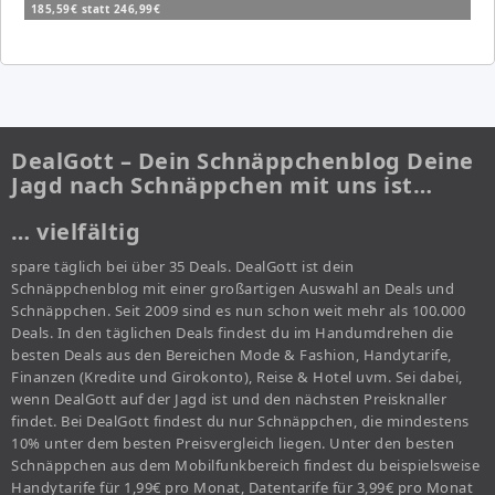
185,59€ statt 246,99€
DealGott – Dein Schnäppchenblog Deine
Jagd nach Schnäppchen mit uns ist…
… vielfältig
spare täglich bei über 35 Deals. DealGott ist dein
Schnäppchenblog mit einer großartigen Auswahl an Deals und
Schnäppchen. Seit 2009 sind es nun schon weit mehr als 100.000
Deals. In den täglichen Deals findest du im Handumdrehen die
besten Deals aus den Bereichen Mode & Fashion, Handytarife,
Finanzen (Kredite und Girokonto), Reise & Hotel uvm. Sei dabei,
wenn DealGott auf der Jagd ist und den nächsten Preisknaller
findet. Bei DealGott findest du nur Schnäppchen, die mindestens
10% unter dem besten Preisvergleich liegen. Unter den besten
Schnäppchen aus dem Mobilfunkbereich findest du beispielsweise
Handytarife für 1,99€ pro Monat, Datentarife für 3,99€ pro Monat