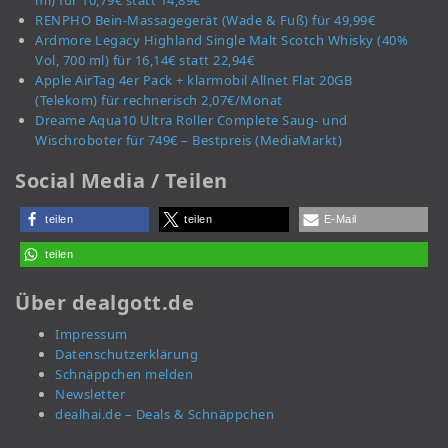
ml) für 10,79€ statt 14,89€
RENPHO Bein-Massagegerät (Wade & Fuß) für 49,99€
Ardmore Legacy Highland Single Malt Scotch Whisky (40%
Vol, 700 ml) für 16,14€ statt 22,94€
Apple AirTag 4er Pack + klarmobil Allnet Flat 20GB
(Telekom) für rechnerisch 2,07€/Monat
Dreame Aqua10 Ultra Roller Complete Saug- und
Wischroboter für 749€ – Bestpreis (MediaMarkt)
Social Media / Teilen
teilen
teilen
E-Mail
teilen
Über dealgott.de
Impressum
Datenschutzerklärung
Schnäppchen melden
Newsletter
dealhai.de – Deals & Schnäppchen