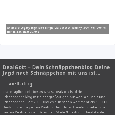
Ardmore Legacy Highland Single Malt Scotch Whisky (40% Vol, 700 ml)
für 16,14€ statt 22,94€
DealGott – Dein Schnäppchenblog Deine
Jagd nach Schnäppchen mit uns ist…
… vielfältig
spare täglich bei über 35 Deals. DealGott ist dein
Schnäppchenblog mit einer großartigen Auswahl an Deals und
Schnäppchen. Seit 2009 sind es nun schon weit mehr als 100.000
Deals. In den täglichen Deals findest du im Handumdrehen die
besten Deals aus den Bereichen Mode & Fashion, Handytarife,