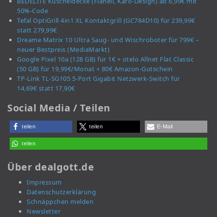
BEDELITE Kuscheldecke (Flanell, Karo-Design) ab 6,99€ mit
50%-Code
Tefal OptiGrill 4in1 XL Kontaktgrill (GC784D10) für 239,99€
statt 279,99€
Dreame Matrix 10 Ultra Saug- und Wischroboter für 799€ –
neuer Bestpreis (MediaMarkt)
Google Pixel 10a (128 GB) für 1€ + otelo Allnet Flat Classic
(50 GB) für 19,99€/Monat + 80€ Amazon-Gutschein
TP-Link TL-SG105 5-Port Gigabit Netzwerk-Switch für
14,69€ statt 17,90€
Social Media / Teilen
teilen
teilen
E-Mail
teilen
Über dealgott.de
Impressum
Datenschutzerklärung
Schnäppchen melden
Newsletter