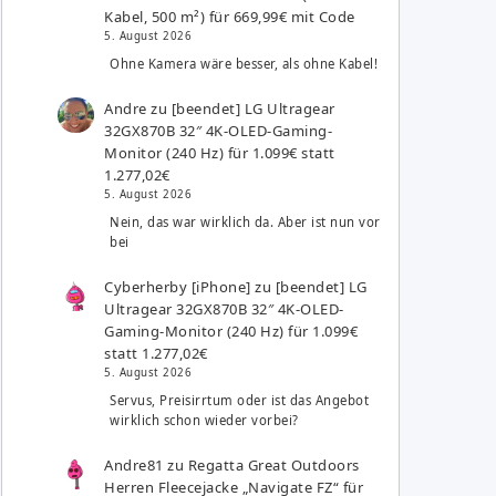
Kabel, 500 m²) für 669,99€ mit Code
5. August 2026
Ohne Kamera wäre besser, als ohne Kabel!
Andre
zu
[beendet] LG Ultragear
32GX870B 32″ 4K-OLED-Gaming-
Monitor (240 Hz) für 1.099€ statt
1.277,02€
5. August 2026
Nein, das war wirklich da. Aber ist nun vor
bei
Cyberherby [iPhone]
zu
[beendet] LG
Ultragear 32GX870B 32″ 4K-OLED-
Gaming-Monitor (240 Hz) für 1.099€
statt 1.277,02€
5. August 2026
Servus, Preisirrtum oder ist das Angebot
wirklich schon wieder vorbei?
Andre81
zu
Regatta Great Outdoors
Herren Fleecejacke „Navigate FZ“ für