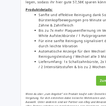
legen, sodass ihr hier gute 57,58€ sparen könn
Produktdetails:
Sanfte und effektive Reinigung dank So
Bürstenkopfbewegungen pro Minute und
Zähne & Zahnfleisch
Bis zu 7x mehr Plaqueentfernung im Ve
White Aufsteckbürste / 1 Putzprogramm 
Für eine sanfte Reinigung signalisiert
durch leichte Vibration
Automatische Anzeige für den Wechsel 
Reinigungsleistung / Wechsel alle 3 M
Lieferumfang: 1x Schallzahnbürste, 2x
/ 2 Intensitätsstufen & bis zu 2 Wochen
Zu
Wenn du über „zum Angebot“ ein Produkt kaufst oder Dienstleis
Vergütung. Für dich entstehen dabei keinerlei Mehrkosten und 
Auswahl. Unter anderem sind wir Partner von eBay und Amazon. 
eBay-Partner erhalten wir möglicherweise eine Vergütung, wenn