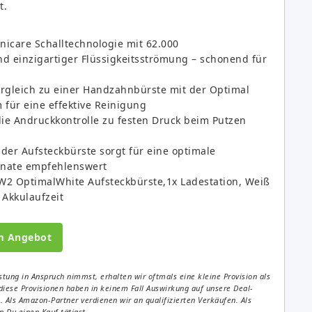
t.
nicare Schalltechnologie mit 62.000
 einzigartiger Flüssigkeitsströmung – schonend für
rgleich zu einer Handzahnbürste mit der Optimal
für eine effektive Reinigung
 die Andruckkontrolle zu festen Druck beim Putzen
der Aufsteckbürste sorgt für eine optimale
onate empfehlenswert
 W2 OptimalWhite Aufsteckbürste,1x Ladestation, Weiß
 Akkulaufzeit
m Angebot
tung in Anspruch nimmst, erhalten wir oftmals eine kleine Provision als
diese Provisionen haben in keinem Fall Auswirkung auf unsere Deal-
Als Amazon-Partner verdienen wir an qualifizierten Verkäufen. Als
 Du einen Kauf tätigst.