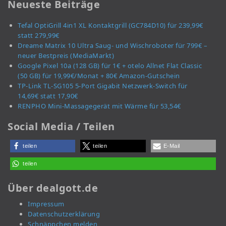
Neueste Beiträge
Tefal OptiGrill 4in1 XL Kontaktgrill (GC784D10) für 239,99€
statt 279,99€
Dreame Matrix 10 Ultra Saug- und Wischroboter für 799€ –
neuer Bestpreis (MediaMarkt)
Google Pixel 10a (128 GB) für 1€ + otelo Allnet Flat Classic
(50 GB) für 19,99€/Monat + 80€ Amazon-Gutschein
TP-Link TL-SG105 5-Port Gigabit Netzwerk-Switch für
14,69€ statt 17,90€
RENPHO Mini-Massagegerät mit Wärme für 53,54€
Social Media / Teilen
teilen
teilen
E-Mail
teilen
Über dealgott.de
Impressum
Datenschutzerklärung
Schnäppchen melden