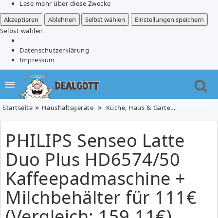
Lese mehr über diese Zwecke
Akzeptieren
Ablehnen
Selbst wählen
Einstellungen speichern
Selbst wählen
Datenschutzerklärung
Impressum
Startseite
Haushaltsgeräte
Küche, Haus & Garten
PHILIPS Se
PHILIPS Senseo Latte
Duo Plus HD6574/50
Kaffeepadmaschine +
Milchbehälter für 111€
(Vergleich: 159,11€)