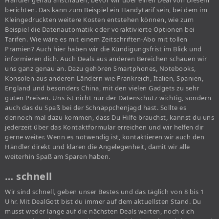
Händler genau anschauen, bevor wir über einen Deal von Diesem
berichten. Das kann zum Beispiel ein Handytarif sein, bei dem im
Kleingedruckten weitere Kosten entstehen können, wie zum
Beispiel die Datenautomatik oder voraktivierte Optionen bei
Tarifen. Wie wäre es mit einem Zeitschriften-Abo mit tollen
Prämien? Auch hier haben wir die Kündigungsfrist im Blick und
informieren dich. Auch Deals aus anderen Bereichen schauen wir
uns ganz genau an. Dazu gehören Smartphones, Notebooks,
Konsolen aus anderen Ländern wie Frankreich, Italien, Spanien,
England und besonders China, mit den vielen Gadgets zu sehr
guten Preisen. Uns ist nicht nur der Datenschutz wichtig, sondern
auch das du Spaß bei der Schnäppchenjagd hast. Sollte es
dennoch mal dazu kommen, dass Du Hilfe brauchst, kannst du uns
jederzeit über das Kontaktformular erreichen und wir helfen dir
gerne weiter. Wenn es notwendig ist, kontaktieren wir auch den
Händler direkt und klären die Angelegenheit, damit wir alle
weiterhin Spaß am Sparen haben.
… schnell
Wir sind schnell, geben unser Bestes und das täglich von 8 bis 1
Uhr. Mit DealGott bist du immer auf dem aktuellsten Stand. Du
musst weder lange auf die nächsten Deals warten, noch dich