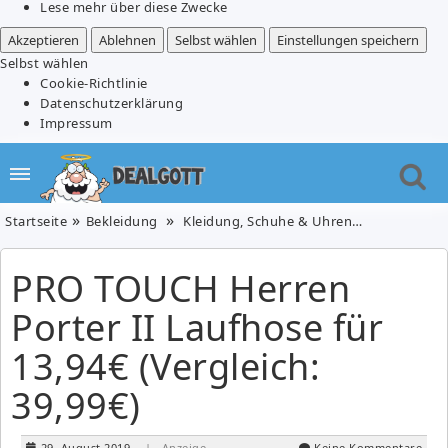
Lese mehr über diese Zwecke
Akzeptieren
Ablehnen
Selbst wählen
Einstellungen speichern
Selbst wählen
Cookie-Richtlinie
Datenschutzerklärung
Impressum
Startseite
Bekleidung
Kleidung, Schuhe & Uhren
PRO TOUCH H
PRO TOUCH Herren
Porter II Laufhose für
13,94€ (Vergleich:
39,99€)
29. August 2019
| Anzeige
Keine Kommentare