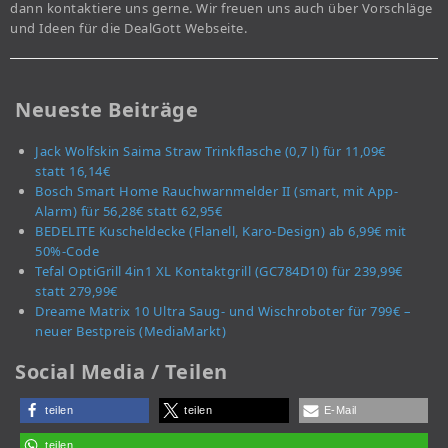
dann kontaktiere uns gerne. Wir freuen uns auch über Vorschläge
und Ideen für die DealGott Webseite.
Neueste Beiträge
Jack Wolfskin Saima Straw Trinkflasche (0,7 l) für 11,09€
statt 16,14€
Bosch Smart Home Rauchwarnmelder II (smart, mit App-
Alarm) für 56,28€ statt 62,95€
BEDELITE Kuscheldecke (Flanell, Karo-Design) ab 6,99€ mit
50%-Code
Tefal OptiGrill 4in1 XL Kontaktgrill (GC784D10) für 239,99€
statt 279,99€
Dreame Matrix 10 Ultra Saug- und Wischroboter für 799€ –
neuer Bestpreis (MediaMarkt)
Social Media / Teilen
teilen
teilen
E-Mail
teilen