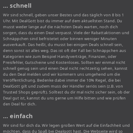
… schnell
Wir sind schnell, geben unser Bestes und das täglich von 8 bis 1
Uhr. Mit DealGott bist du immer auf dem aktuellsten Stand. Du
musst weder lange auf die nächsten Deals warten, noch dich
sorgen, dass du einen Deal verpasst. Viele der Rabattaktionen und
Schnäppchen sind befristetet oder binnen weniger Minuten
ausverkauft. Das heißt, du musst bei einigen Deals schnell sein,
denn sonst ist alles weg. Das ist oft der Fall bei Schnäppchen aus
Kategorien wie zum Beispiel Handyverträge, Finanzen, oder
Preisfehler, Gutscheine und Kostenloses. Sollten wir einmal nicht
schnell genug sein und einen Deal nicht rechtzeitig sehen, kannst
du den Deal melden und wir kümmern uns umgehend um die
Veröffentlichung. Bedenke dabei immer die 10% Regel, die bei
DealGott gilt und zudem muss der Händler seriös sein (z.B. von
Trusted Shops geprüft). Solltest du dir mal nicht sicher sein, ob der
Deal gut ist, kannst du uns gerne um Hilfe bitten und wie prüfen
den Deal für dich.
… einfach
Wir sind für dich da. Wir legen großen Wert auf die Einfachheit und
möchten, dass du Spaß bei Dealgott hast. Die Webseite wird so