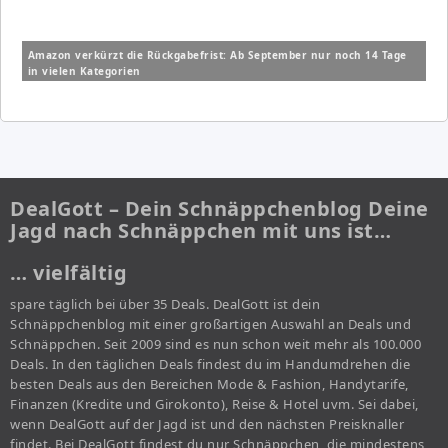
Amazon verkürzt die Rückgabefrist: Ab September nur noch 14 Tage
in vielen Kategorien
DealGott – Dein Schnäppchenblog Deine
Jagd nach Schnäppchen mit uns ist…
… vielfältig
spare täglich bei über 35 Deals. DealGott ist dein
Schnäppchenblog mit einer großartigen Auswahl an Deals und
Schnäppchen. Seit 2009 sind es nun schon weit mehr als 100.000
Deals. In den täglichen Deals findest du im Handumdrehen die
besten Deals aus den Bereichen Mode & Fashion, Handytarife,
Finanzen (Kredite und Girokonto), Reise & Hotel uvm. Sei dabei,
wenn DealGott auf der Jagd ist und den nächsten Preisknaller
findet. Bei DealGott findest du nur Schnäppchen, die mindestens