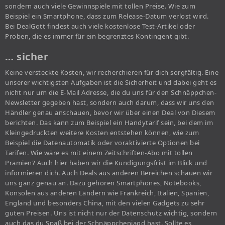
sondern auch viele Gewinnspiele mit tollen Preise. Wie zum
Beispiel ein Smartphone, dass zum Release-Datum verlost wird.
Bei DealGott findest auch viele kostenlose Test-Artikel oder
Proben, die es immer für ein begrenztes Kontingent gibt.
… sicher
Keine versteckte Kosten, wir recherchieren für dich sorgfältig. Eine
unserer wichtigsten Aufgaben ist die Sicherheit und dabei geht es
nicht nur um die E-Mail Adresse, die du uns für den Schnäppchen-
Newsletter gegeben hast, sondern auch darum, dass wir uns den
Händler genau anschauen, bevor wir über einen Deal von Diesem
berichten. Das kann zum Beispiel ein Handytarif sein, bei dem im
Kleingedruckten weitere Kosten entstehen können, wie zum
Beispiel die Datenautomatik oder voraktivierte Optionen bei
Tarifen. Wie wäre es mit einem Zeitschriften-Abo mit tollen
Prämien? Auch hier haben wir die Kündigungsfrist im Blick und
informieren dich. Auch Deals aus anderen Bereichen schauen wir
uns ganz genau an. Dazu gehören Smartphones, Notebooks,
Konsolen aus anderen Ländern wie Frankreich, Italien, Spanien,
England und besonders China, mit den vielen Gadgets zu sehr
guten Preisen. Uns ist nicht nur der Datenschutz wichtig, sondern
auch das du Spaß bei der Schnäppchenjagd hast. Sollte es