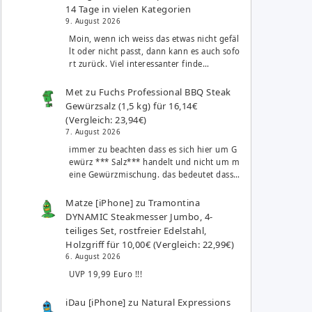
14 Tage in vielen Kategorien
9. August 2026
Moin, wenn ich weiss das etwas nicht gefäl
lt oder nicht passt, dann kann es auch sofo
rt zurück. Viel interessanter finde…
Met
zu
Fuchs Professional BBQ Steak
Gewürzsalz (1,5 kg) für 16,14€
(Vergleich: 23,94€)
7. August 2026
immer zu beachten dass es sich hier um G
ewürz *** Salz*** handelt und nicht um m
eine Gewürzmischung. das bedeutet dass…
Matze [iPhone]
zu
Tramontina
DYNAMIC Steakmesser Jumbo, 4-
teiliges Set, rostfreier Edelstahl,
Holzgriff für 10,00€ (Vergleich: 22,99€)
6. August 2026
UVP 19,99 Euro !!!
iDau [iPhone]
zu
Natural Expressions