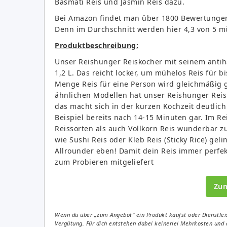
Basmati Reis und Jasmin Reis dazu.
Bei Amazon findet man über 1800 Bewertungen
Denn im Durchschnitt werden hier 4,3 von 5 m
Produktbeschreibung:
Unser Reishunger Reiskocher mit seinem antih
1,2 L. Das reicht locker, um mühelos Reis für 
Menge Reis für eine Person wird gleichmäßig ga
ähnlichen Modellen hat unser Reishunger Reisk
das macht sich in der kurzen Kochzeit deutlich
Beispiel bereits nach 14-15 Minuten gar. Im R
Reissorten als auch Vollkorn Reis wunderbar 
wie Sushi Reis oder Kleb Reis (Sticky Rice) ge
Allrounder eben! Damit dein Reis immer perfe
zum Probieren mitgeliefert
Zu
Wenn du über „zum Angebot“ ein Produkt kaufst oder Dienstleis
Vergütung. Für dich entstehen dabei keinerlei Mehrkosten und 