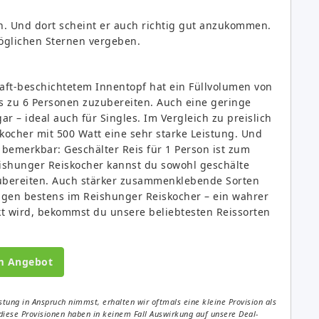
. Und dort scheint er auch richtig gut anzukommen.
öglichen Sternen vergeben.
aft-beschichtetem Innentopf hat ein Füllvolumen von
bis zu 6 Personen zuzubereiten. Auch eine geringe
r – ideal auch für Singles. Im Vergleich zu preislich
ocher mit 500 Watt eine sehr starke Leistung. Und
 bemerkbar: Geschälter Reis für 1 Person ist zum
eishunger Reiskocher kannst du sowohl geschälte
zubereiten. Auch stärker zusammenklebende Sorten
lingen bestens im Reishunger Reiskocher – ein wahrer
kt wird, bekommst du unsere beliebtesten Reissorten
m Angebot
tung in Anspruch nimmst, erhalten wir oftmals eine kleine Provision als
diese Provisionen haben in keinem Fall Auswirkung auf unsere Deal-