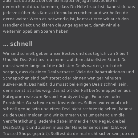
auch das du Spaß bei der Schnäppchenjagd hast. Sollte es
dennoch mal dazu kommen, dass Du Hilfe brauchst, kannst du uns
jederzeit über das Kontaktformular erreichen und wir helfen dir
gerne weiter. Wenn es notwendig ist, kontaktieren wir auch den
Händler direkt und klären die Angelegenheit, damit wir alle
weiterhin Spaß am Sparen haben.
… schnell
Wir sind schnell, geben unser Bestes und das täglich von 8 bis 1
Uhr. Mit DealGott bist du immer auf dem aktuellsten Stand. Du
musst weder lange auf die nächsten Deals warten, noch dich
sorgen, dass du einen Deal verpasst. Viele der Rabattaktionen und
Schnäppchen sind befristetet oder binnen weniger Minuten
ausverkauft. Das heißt, du musst bei einigen Deals schnell sein,
denn sonst ist alles weg. Das ist oft der Fall bei Schnäppchen aus
Kategorien wie zum Beispiel Handyverträge, Finanzen, oder
Preisfehler, Gutscheine und Kostenloses. Sollten wir einmal nicht
schnell genug sein und einen Deal nicht rechtzeitig sehen, kannst
du den Deal melden und wir kümmern uns umgehend um die
Veröffentlichung. Bedenke dabei immer die 10% Regel, die bei
DealGott gilt und zudem muss der Händler seriös sein (z.B. von
Trusted Shops geprüft). Solltest du dir mal nicht sicher sein, ob der