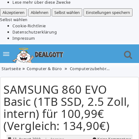
Lese mehr über diese Zwecke
Akzeptieren
Ablehnen
Selbst wählen
Einstellungen speichern
Selbst wählen
Cookie-Richtlinie
Datenschutzerklärung
Impressum
Startseite
Computer & Büro
Computerzubehör
SAMSUNG 860 E
SAMSUNG 860 EVO
Basic (1TB SSD, 2.5 Zoll,
intern) für 100,99€
(Vergleich: 134,90€)
13. August 2019
| Anzeige
Keine Kommentare