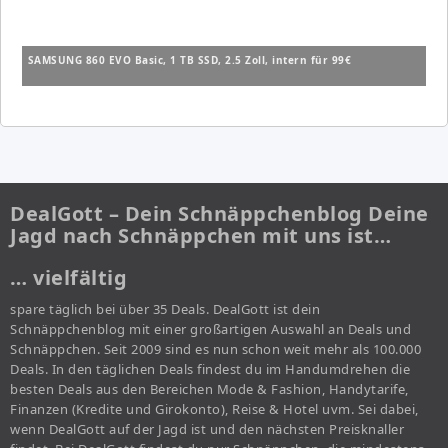
SAMSUNG 860 EVO Basic, 1 TB SSD, 2.5 Zoll, intern für 99€
DealGott – Dein Schnäppchenblog Deine
Jagd nach Schnäppchen mit uns ist…
… vielfältig
spare täglich bei über 35 Deals. DealGott ist dein
Schnäppchenblog mit einer großartigen Auswahl an Deals und
Schnäppchen. Seit 2009 sind es nun schon weit mehr als 100.000
Deals. In den täglichen Deals findest du im Handumdrehen die
besten Deals aus den Bereichen Mode & Fashion, Handytarife,
Finanzen (Kredite und Girokonto), Reise & Hotel uvm. Sei dabei,
wenn DealGott auf der Jagd ist und den nächsten Preisknaller