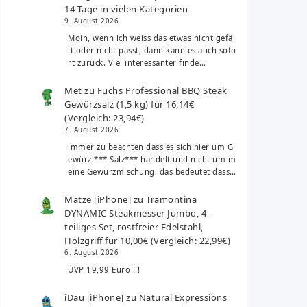
14 Tage in vielen Kategorien
9. August 2026
Moin, wenn ich weiss das etwas nicht gefäl
lt oder nicht passt, dann kann es auch sofo
rt zurück. Viel interessanter finde…
Met
zu
Fuchs Professional BBQ Steak
Gewürzsalz (1,5 kg) für 16,14€
(Vergleich: 23,94€)
7. August 2026
immer zu beachten dass es sich hier um G
ewürz *** Salz*** handelt und nicht um m
eine Gewürzmischung. das bedeutet dass…
Matze [iPhone]
zu
Tramontina
DYNAMIC Steakmesser Jumbo, 4-
teiliges Set, rostfreier Edelstahl,
Holzgriff für 10,00€ (Vergleich: 22,99€)
6. August 2026
UVP 19,99 Euro !!!
iDau [iPhone]
zu
Natural Expressions