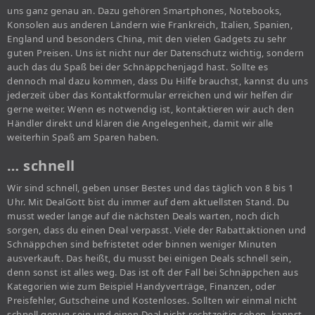
uns ganz genau an. Dazu gehören Smartphones, Notebooks,
Konsolen aus anderen Ländern wie Frankreich, Italien, Spanien,
England und besonders China, mit den vielen Gadgets zu sehr
guten Preisen. Uns ist nicht nur der Datenschutz wichtig, sondern
auch das du Spaß bei der Schnäppchenjagd hast. Sollte es
dennoch mal dazu kommen, dass Du Hilfe brauchst, kannst du uns
jederzeit über das Kontaktformular erreichen und wir helfen dir
gerne weiter. Wenn es notwendig ist, kontaktieren wir auch den
Händler direkt und klären die Angelegenheit, damit wir alle
weiterhin Spaß am Sparen haben.
… schnell
Wir sind schnell, geben unser Bestes und das täglich von 8 bis 1
Uhr. Mit DealGott bist du immer auf dem aktuellsten Stand. Du
musst weder lange auf die nächsten Deals warten, noch dich
sorgen, dass du einen Deal verpasst. Viele der Rabattaktionen und
Schnäppchen sind befristetet oder binnen weniger Minuten
ausverkauft. Das heißt, du musst bei einigen Deals schnell sein,
denn sonst ist alles weg. Das ist oft der Fall bei Schnäppchen aus
Kategorien wie zum Beispiel Handyverträge, Finanzen, oder
Preisfehler, Gutscheine und Kostenloses. Sollten wir einmal nicht
schnell genug sein und einen Deal nicht rechtzeitig sehen, kannst