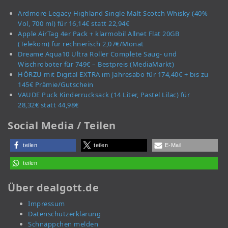
Ardmore Legacy Highland Single Malt Scotch Whisky (40%
Vol, 700 ml) für 16,14€ statt 22,94€
Apple AirTag 4er Pack + klarmobil Allnet Flat 20GB
(Telekom) für rechnerisch 2,07€/Monat
Dreame Aqua10 Ultra Roller Complete Saug- und
Wischroboter für 749€ – Bestpreis (MediaMarkt)
HÖRZU mit Digital EXTRA im Jahresabo für 174,40€ + bis zu
145€ Prämie/Gutschein
VAUDE Puck Kinderrucksack (14 Liter, Pastel Lilac) für
28,32€ statt 44,98€
Social Media / Teilen
teilen
teilen
E-Mail
teilen
Über dealgott.de
Impressum
Datenschutzerklärung
Schnäppchen melden