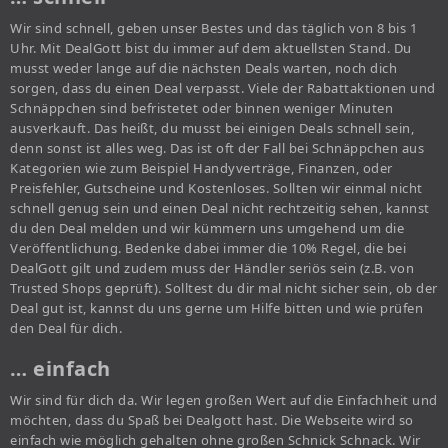
Wir sind schnell, geben unser Bestes und das täglich von 8 bis 1
Uhr. Mit DealGott bist du immer auf dem aktuellsten Stand. Du
musst weder lange auf die nächsten Deals warten, noch dich
sorgen, dass du einen Deal verpasst. Viele der Rabattaktionen und
Schnäppchen sind befristetet oder binnen weniger Minuten
ausverkauft. Das heißt, du musst bei einigen Deals schnell sein,
denn sonst ist alles weg. Das ist oft der Fall bei Schnäppchen aus
Kategorien wie zum Beispiel Handyverträge, Finanzen, oder
Preisfehler, Gutscheine und Kostenloses. Sollten wir einmal nicht
schnell genug sein und einen Deal nicht rechtzeitig sehen, kannst
du den Deal melden und wir kümmern uns umgehend um die
Veröffentlichung. Bedenke dabei immer die 10% Regel, die bei
DealGott gilt und zudem muss der Händler seriös sein (z.B. von
Trusted Shops geprüft). Solltest du dir mal nicht sicher sein, ob der
Deal gut ist, kannst du uns gerne um Hilfe bitten und wie prüfen
den Deal für dich.
… einfach
Wir sind für dich da. Wir legen großen Wert auf die Einfachheit und
möchten, dass du Spaß bei Dealgott hast. Die Webseite wird so
einfach wie möglich gehalten ohne großen Schnick Schnack. Wir