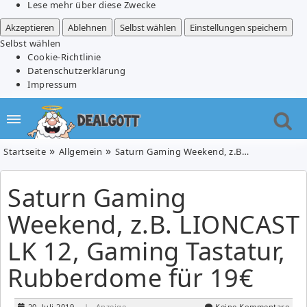
Lese mehr über diese Zwecke
Akzeptieren
Ablehnen
Selbst wählen
Einstellungen speichern
Selbst wählen
Cookie-Richtlinie
Datenschutzerklärung
Impressum
Startseite
Allgemein
Saturn Gaming Weekend, z.B. LIONCAST LK 12, Gaming Tastatur, Rubberdome für 19€
Saturn Gaming
Weekend, z.B. LIONCAST
LK 12, Gaming Tastatur,
Rubberdome für 19€
20. Juli 2019
| Anzeige
Keine Kommentare