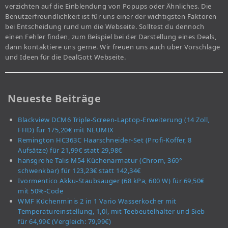
verzichten auf die Einblendung von Popups oder Ähnliches. Die
Benutzerfreundlichkeit ist für uns einer der wichtigsten Faktoren
bei Entscheidung rund um die Webseite. Solltest du dennoch
einen Fehler finden, zum Beispiel bei der Darstellung eines Deals,
dann kontaktiere uns gerne. Wir freuen uns auch über Vorschläge
und Ideen für die DealGott Webseite.
Neueste Beiträge
Blackview DCM6 Triple-Screen-Laptop-Erweiterung (14 Zoll,
FHD) für 175,20€ mit NEUMIX
Remington HC363C Haarschneider-Set (Profi-Koffer, 8
Aufsätze) für 21,99€ statt 29,98€
hansgrohe Talis M54 Küchenarmatur (Chrom, 360°
schwenkbar) für 123,23€ statt 142,34€
Ivormentico Akku-Staubsauger (68 kPa, 600 W) für 69,50€
mit 50%-Code
WMF Küchenminis 2 in 1 Vario Wasserkocher mit
Temperatureinstellung, 1,0l, mit Teebeutelhalter und Sieb
für 64,99€ (Vergleich: 79,99€)