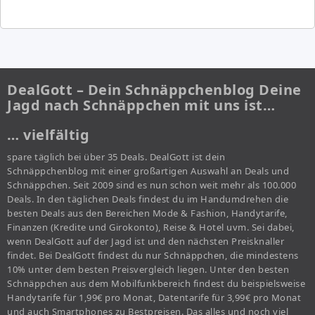
DealGott – Dein Schnäppchenblog Deine
Jagd nach Schnäppchen mit uns ist…
… vielfältig
spare täglich bei über 35 Deals. DealGott ist dein
Schnäppchenblog mit einer großartigen Auswahl an Deals und
Schnäppchen. Seit 2009 sind es nun schon weit mehr als 100.000
Deals. In den täglichen Deals findest du im Handumdrehen die
besten Deals aus den Bereichen Mode & Fashion, Handytarife,
Finanzen (Kredite und Girokonto), Reise & Hotel uvm. Sei dabei,
wenn DealGott auf der Jagd ist und den nächsten Preisknaller
findet. Bei DealGott findest du nur Schnäppchen, die mindestens
10% unter dem besten Preisvergleich liegen. Unter den besten
Schnäppchen aus dem Mobilfunkbereich findest du beispielsweise
Handytarife für 1,99€ pro Monat, Datentarife für 3,99€ pro Monat
und auch Smartphones zu Bestpreisen. Das alles und noch viel