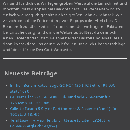
Wir sind für dich da. Wir legen großen Wert auf die Einfachheit und
möchten, dass du Spaß bei Dealgott hast. Die Webseite wird so
einfach wie möglich gehalten ohne großen Schnick Schnack. Wir
verzichten auf die Einblendung von Popups oder Ähnliches. Die
Benutzerfreundlichkeit ist für uns einer der wichtigsten Faktoren
bei Entscheidung rund um die Webseite. Solltest du dennoch
einen Fehler finden, zum Beispiel bei der Darstellung eines Deals,
dann kontaktiere uns gerne. Wir freuen uns auch über Vorschläge
und Ideen für die DealGott Webseite.
Neueste Beiträge
Einhell Benzin-Kettensäge GC-PC 1435 I TC Set für 99,99€
statt 109€
GL.iNet Flint 3 (GL-BE9300) Tri-Band Wi-Fi-7-Router für
178,49€ statt 209,90€
Gillette Fusion 5 Styler Barttrimmer & Rasierer (3-in-1) für
16€ statt 18,79€
Tefal Easy Fry Max Heißluftfritteuse (5 Liter) EY2458 für
64,99€ (Vergleich: 90,99€)