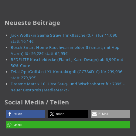
Neueste Beiträge
Jack Wolfskin Saima Straw Trinkflasche (0,7 l) für 11,09€
statt 16,14€
Bosch Smart Home Rauchwarnmelder II (smart, mit App-
Alarm) für 56,28€ statt 62,95€
BEDELITE Kuscheldecke (Flanell, Karo-Design) ab 6,99€ mit
50%-Code
Tefal OptiGrill 4in1 XL Kontaktgrill (GC784D10) für 239,99€
statt 279,99€
Dreame Matrix 10 Ultra Saug- und Wischroboter für 799€ –
neuer Bestpreis (MediaMarkt)
Social Media / Teilen
teilen
teilen
E-Mail
teilen