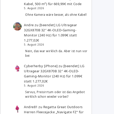
Kabel, 500 m²) für 669,99€ mit Code
5. August 2026
Ohne Kamera wäre besser, als ohne Kabel!
Andre
zu
[beendet] LG Ultragear
32GX870B 32″ 4K-OLED-Gaming-
Monitor (240 Hz) für 1.099€ statt
1.277,02€
5. August 2026
Nein, das war wirklich da. Aber ist nun vor
bei
Cyberherby [iPhone]
zu
[beendet] LG
Ultragear 32GX870B 32″ 4K-OLED-
Gaming-Monitor (240 Hz) für 1.099€
statt 1.277,02€
5. August 2026
Servus, Preisirrtum oder ist das Angebot
wirklich schon wieder vorbei?
Andre81
zu
Regatta Great Outdoors
Herren Fleecejacke „Navigate FZ“ für