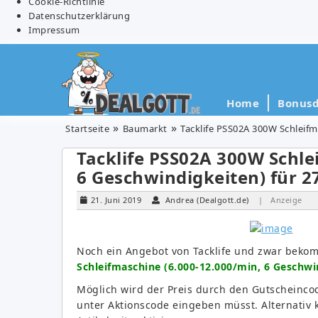
Cookie-Richtlinie
Datenschutzerklärung
Impressum
Home
Bonusd
Startseite
Baumarkt
Tacklife PSS02A 300W Schleifm
Tacklife PSS02A 300W Schle
6 Geschwindigkeiten) für 2
21. Juni 2019
Andrea (Dealgott.de)
| Anzeige
Noch ein Angebot von Tacklife und zwar beko
Schleifmaschine (6.000-12.000/min, 6 Geschwi
Möglich wird der Preis durch den Gutscheinc
unter Aktionscode eingeben müsst. Alternativ 