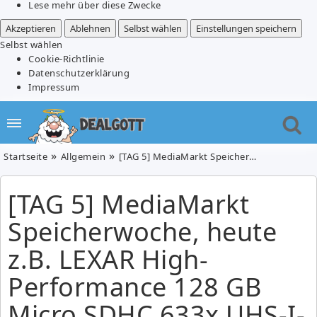
Lese mehr über diese Zwecke
Akzeptieren
Ablehnen
Selbst wählen
Einstellungen speichern
Selbst wählen
Cookie-Richtlinie
Datenschutzerklärung
Impressum
Startseite
Allgemein
[TAG 5] MediaMarkt Speicherwoche, heute z.B. LEXAR High-Performance 128 GB Micro SDHC 633x UHS-I-Speicherkarte für 15€
[TAG 5] MediaMarkt
Speicherwoche, heute
z.B. LEXAR High-
Performance 128 GB
Micro SDHC 633x UHS-I-