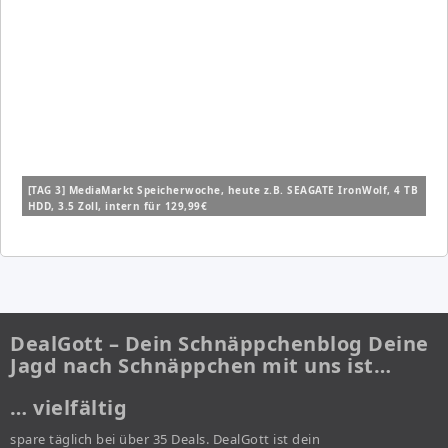
[TAG 3] MediaMarkt Speicherwoche, heute z.B. SEAGATE IronWolf, 4 TB
HDD, 3.5 Zoll, intern für 129,99€
DealGott – Dein Schnäppchenblog Deine
Jagd nach Schnäppchen mit uns ist…
… vielfältig
spare täglich bei über 35 Deals. DealGott ist dein