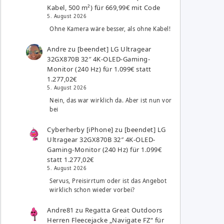
Kabel, 500 m²) für 669,99€ mit Code
5. August 2026
Ohne Kamera wäre besser, als ohne Kabel!
Andre
zu
[beendet] LG Ultragear
32GX870B 32″ 4K-OLED-Gaming-
Monitor (240 Hz) für 1.099€ statt
1.277,02€
5. August 2026
Nein, das war wirklich da. Aber ist nun vor
bei
Cyberherby [iPhone]
zu
[beendet] LG
Ultragear 32GX870B 32″ 4K-OLED-
Gaming-Monitor (240 Hz) für 1.099€
statt 1.277,02€
5. August 2026
Servus, Preisirrtum oder ist das Angebot
wirklich schon wieder vorbei?
Andre81
zu
Regatta Great Outdoors
Herren Fleecejacke „Navigate FZ“ für