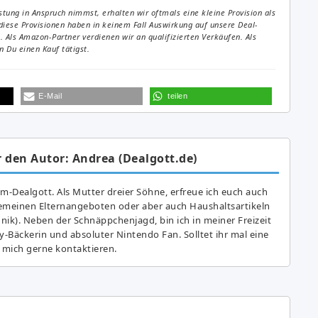
tung in Anspruch nimmst, erhalten wir oftmals eine kleine Provision als
diese Provisionen haben in keinem Fall Auswirkung auf unsere Deal-
Als Amazon-Partner verdienen wir an qualifizierten Verkäufen. Als
 Du einen Kauf tätigst.
E-Mail
teilen
 den Autor: Andrea (Dealgott.de)
am-Dealgott. Als Mutter dreier Söhne, erfreue ich euch auch
gemeinen Elternangeboten oder aber auch Haushaltsartikeln
hnik). Neben der Schnäppchenjagd, bin ich in meiner Freizeit
y-Bäckerin und absoluter Nintendo Fan. Solltet ihr mal eine
 mich gerne kontaktieren.