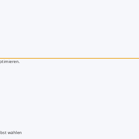
ptimieren.
lbst wählen