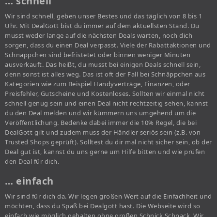
… schnell
Wir sind schnell, geben unser Bestes und das täglich von 8 bis 1
Uhr. Mit DealGott bist du immer auf dem aktuellsten Stand. Du
musst weder lange auf die nächsten Deals warten, noch dich
sorgen, dass du einen Deal verpasst. Viele der Rabattaktionen und
Schnäppchen sind befristetet oder binnen weniger Minuten
ausverkauft. Das heißt, du musst bei einigen Deals schnell sein,
denn sonst ist alles weg. Das ist oft der Fall bei Schnäppchen aus
Kategorien wie zum Beispiel Handyverträge, Finanzen, oder
Preisfehler, Gutscheine und Kostenloses. Sollten wir einmal nicht
schnell genug sein und einen Deal nicht rechtzeitig sehen, kannst
du den Deal melden und wir kümmern uns umgehend um die
Veröffentlichung. Bedenke dabei immer die 10% Regel, die bei
DealGott gilt und zudem muss der Händler seriös sein (z.B. von
Trusted Shops geprüft). Solltest du dir mal nicht sicher sein, ob der
Deal gut ist, kannst du uns gerne um Hilfe bitten und wie prüfen
den Deal für dich.
… einfach
Wir sind für dich da. Wir legen großen Wert auf die Einfachheit und
möchten, dass du Spaß bei Dealgott hast. Die Webseite wird so
einfach wie möglich gehalten ohne großen Schnick Schnack. Wir