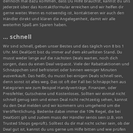
dennoch mal dazu kommen, dass Du Hilfe brauchst, kannst du uns
jederzeit über das Kontaktformular erreichen und wir helfen dir
gerne weiter. Wenn es notwendig ist, kontaktieren wir auch den
Händler direkt und klären die Angelegenheit, damit wir alle
weiterhin Spaß am Sparen haben.
… schnell
Wir sind schnell, geben unser Bestes und das täglich von 8 bis 1
Uhr. Mit DealGott bist du immer auf dem aktuellsten Stand. Du
musst weder lange auf die nächsten Deals warten, noch dich
sorgen, dass du einen Deal verpasst. Viele der Rabattaktionen und
Schnäppchen sind befristetet oder binnen weniger Minuten
ausverkauft. Das heißt, du musst bei einigen Deals schnell sein,
denn sonst ist alles weg. Das ist oft der Fall bei Schnäppchen aus
Kategorien wie zum Beispiel Handyverträge, Finanzen, oder
Preisfehler, Gutscheine und Kostenloses. Sollten wir einmal nicht
schnell genug sein und einen Deal nicht rechtzeitig sehen, kannst
du den Deal melden und wir kümmern uns umgehend um die
Veröffentlichung. Bedenke dabei immer die 10% Regel, die bei
DealGott gilt und zudem muss der Händler seriös sein (z.B. von
Trusted Shops geprüft). Solltest du dir mal nicht sicher sein, ob der
Deal gut ist, kannst du uns gerne um Hilfe bitten und wie prüfen