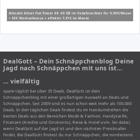
Allmobil Allnet Flat Power 60: 60 GB im Vodafone-Netz für 9,99€/Monat
+ 50€ Wechselbonus = effektiv 7,91€ im Monat
DealGott – Dein Schnäppchenblog Deine
Jagd nach Schnäppchen mit uns ist…
… vielfältig
spare täglich bei über 35 Deals. DealGott ist dein
Schnäppchenblog mit einer großartigen Auswahl an Deals und
Schnäppchen. Seit 2009 sind es nun schon weit mehr als 100.000
Deals. In den täglichen Deals findest du im Handumdrehen die
besten Deals aus den Bereichen Mode & Fashion, Handytarife,
Finanzen (Kredite und Girokonto), Reise & Hotel uvm. Sei dabei,
wenn DealGott auf der Jagd ist und den nächsten Preisknaller
findet. Bei DealGott findest du nur Schnäppchen, die mindestens