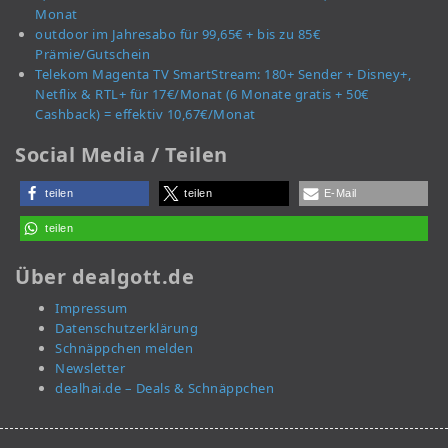
Monat
outdoor im Jahresabo für 99,65€ + bis zu 85€
Prämie/Gutschein
Telekom Magenta TV SmartStream: 180+ Sender + Disney+,
Netflix & RTL+ für 17€/Monat (6 Monate gratis + 50€
Cashback) = effektiv 10,67€/Monat
Social Media / Teilen
teilen
teilen
E-Mail
teilen
Über dealgott.de
Impressum
Datenschutzerklärung
Schnäppchen melden
Newsletter
dealhai.de – Deals & Schnäppchen