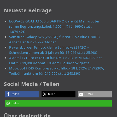
Neueste Beiträge
ECOVACS GOAT A1600 LiDAR PRO Care Kit Mähroboter
(ohne Begrenzungskabel, 1.600 m²) für 999€ statt
1.074,42€
Samsung Galaxy S26 (256 GB) für 99€ + o2 Blue L 80GB
Allnet Flat für 24,99€/Monat
Ravensburger Tempo, kleine Schnecke (21420) –
Schneckenrennen ab 3 Jahren für 15,94€ statt 25,98€
Xiaomi 17T Pro (512 GB) für 49€ + o2 Blue M 60GB Allnet
Flat für 19,99€/Monat + Xiaomi Soundbox gratis
Mobicool FR40 Kompressor-Kühlbox 38 L (12V/24V/230V,
Tiefkühlfunktion) für 219,99€ statt 248,39€
Social Media / Teilen
teilen
teilen
E-Mail
teilen
Über dealgott.de