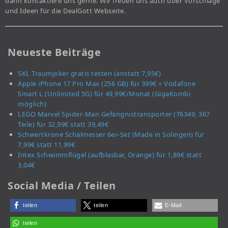
dann kontaktiere uns gerne. Wir freuen uns auch über Vorschläge
und Ideen für die DealGott Webseite.
Neueste Beiträge
SKL Traumjoker gratis testen (anstatt 7,95€)
Apple iPhone 17 Pro Max (256 GB) für 399€ + Vodafone
Smart L (Unlimited 5G) für 49,99€/Monat (GigaKombi
möglich)
LEGO Marvel Spider-Man Gefängnistransporter (76349, 367
Teile) für 32,99€ statt 39,49€
Schwertkrone Schälmesser 6er-Set (Made in Solingen) für
7,99€ statt 11,99€
Intex Schwimmflügel (aufblasbar, Orange) für 1,89€ statt
3,04€
Social Media / Teilen
teilen
teilen
E-Mail
teilen