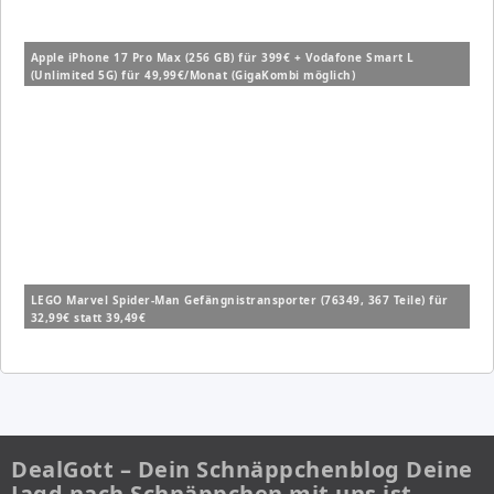
Apple iPhone 17 Pro Max (256 GB) für 399€ + Vodafone Smart L
(Unlimited 5G) für 49,99€/Monat (GigaKombi möglich)
LEGO Marvel Spider-Man Gefängnistransporter (76349, 367 Teile) für
32,99€ statt 39,49€
DealGott – Dein Schnäppchenblog Deine
Jagd nach Schnäppchen mit uns ist…