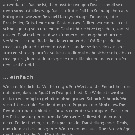
ausverkauft. Das heißt, du musst bei einigen Deals schnell sein,
denn sonst ist alles weg. Das ist oft der Fall bei Schnäppchen aus
Kategorien wie zum Beispiel Handyverträge, Finanzen, oder
Preisfehler, Gutscheine und Kostenloses. Sollten wir einmal nicht
schnell genug sein und einen Deal nicht rechtzeitig sehen, kannst
du den Deal melden und wir kümmern uns umgehend um die
Veröffentlichung. Bedenke dabei immer die 10% Regel, die bei
DealGott gilt und zudem muss der Händler seriös sein (z.B. von
Trusted Shops geprüft). Solltest du dir mal nicht sicher sein, ob der
Deal gut ist, kannst du uns gerne um Hilfe bitten und wie prüfen
den Deal für dich.
… einfach
Wir sind für dich da. Wir legen großen Wert auf die Einfachheit und
möchten, dass du Spaß bei Dealgott hast. Die Webseite wird so
einfach wie möglich gehalten ohne großen Schnick Schnack. Wir
verzichten auf die Einblendung von Popups oder Ähnliches. Die
Benutzerfreundlichkeit ist für uns einer der wichtigsten Faktoren
bei Entscheidung rund um die Webseite. Solltest du dennoch
einen Fehler finden, zum Beispiel bei der Darstellung eines Deals,
dann kontaktiere uns gerne. Wir freuen uns auch über Vorschläge
und Ideen für die DealGott Webseite.