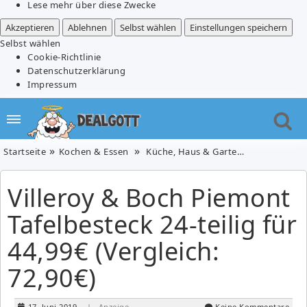
Lese mehr über diese Zwecke
Akzeptieren
Ablehnen
Selbst wählen
Einstellungen speichern
Selbst wählen
Cookie-Richtlinie
Datenschutzerklärung
Impressum
Startseite
Kochen & Essen
Küche, Haus & Garten
Villeroy & B
Villeroy & Boch Piemont
Tafelbesteck 24-teilig für
44,99€ (Vergleich:
72,90€)
17. Juni 2019
| Anzeige
Keine Kommentare