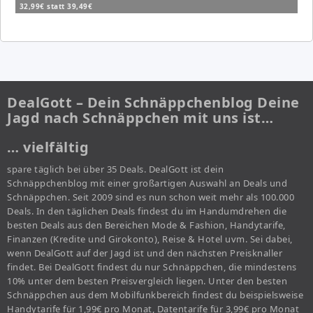
32,99€ statt 39,49€
DealGott – Dein Schnäppchenblog Deine
Jagd nach Schnäppchen mit uns ist…
… vielfältig
spare täglich bei über 35 Deals. DealGott ist dein
Schnäppchenblog mit einer großartigen Auswahl an Deals und
Schnäppchen. Seit 2009 sind es nun schon weit mehr als 100.000
Deals. In den täglichen Deals findest du im Handumdrehen die
besten Deals aus den Bereichen Mode & Fashion, Handytarife,
Finanzen (Kredite und Girokonto), Reise & Hotel uvm. Sei dabei,
wenn DealGott auf der Jagd ist und den nächsten Preisknaller
findet. Bei DealGott findest du nur Schnäppchen, die mindestens
10% unter dem besten Preisvergleich liegen. Unter den besten
Schnäppchen aus dem Mobilfunkbereich findest du beispielsweise
Handytarife für 1,99€ pro Monat, Datentarife für 3,99€ pro Monat