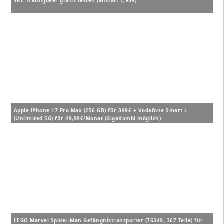
SKL Traumjoker gratis testen (anstatt 7,95€)
Apple iPhone 17 Pro Max (256 GB) für 399€ + Vodafone Smart L
(Unlimited 5G) für 49,99€/Monat (GigaKombi möglich)
LEGO Marvel Spider-Man Gefängnistransporter (76349, 367 Teile) für