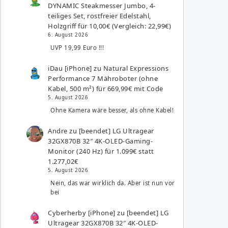
DYNAMIC Steakmesser Jumbo, 4-
teiliges Set, rostfreier Edelstahl,
Holzgriff für 10,00€ (Vergleich: 22,99€)
6. August 2026
UVP 19,99 Euro !!!
iDau [iPhone]
zu
Natural Expressions
Performance 7 Mähroboter (ohne
Kabel, 500 m²) für 669,99€ mit Code
5. August 2026
Ohne Kamera wäre besser, als ohne Kabel!
Andre
zu
[beendet] LG Ultragear
32GX870B 32″ 4K-OLED-Gaming-
Monitor (240 Hz) für 1.099€ statt
1.277,02€
5. August 2026
Nein, das war wirklich da. Aber ist nun vor
bei
Cyberherby [iPhone]
zu
[beendet] LG
Ultragear 32GX870B 32″ 4K-OLED-