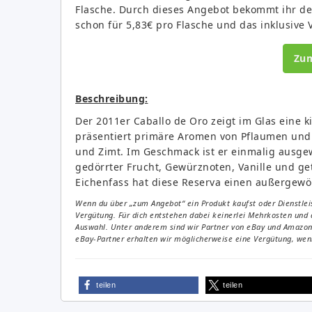
Flasche. Durch dieses Angebot bekommt ihr d
schon für 5,83€ pro Flasche und das inklusive 
Zu
Beschreibung:
Der 2011er Caballo de Oro zeigt im Glas eine k
präsentiert primäre Aromen von Pflaumen und 
und Zimt. Im Geschmack ist er einmalig ausge
gedörrter Frucht, Gewürznoten, Vanille und g
Eichenfass hat diese Reserva einen außergewö
Wenn du über „zum Angebot“ ein Produkt kaufst oder Dienstleis
Vergütung. Für dich entstehen dabei keinerlei Mehrkosten und 
Auswahl. Unter anderem sind wir Partner von eBay und Amazon. 
eBay-Partner erhalten wir möglicherweise eine Vergütung, wenn
teilen
teilen