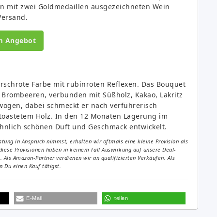
en mit zwei Goldmedaillen ausgezeichneten Wein
Versand.
m Angebot
irschrote Farbe mit rubinroten Reflexen. Das Bouquet
Brombeeren, verbunden mit Süßholz, Kakao, Lakritz
wogen, dabei schmeckt er nach verführerisch
etoastetem Holz. In den 12 Monaten Lagerung im
hnlich schönen Duft und Geschmack entwickelt.
tung in Anspruch nimmst, erhalten wir oftmals eine kleine Provision als
diese Provisionen haben in keinem Fall Auswirkung auf unsere Deal-
Als Amazon-Partner verdienen wir an qualifizierten Verkäufen. Als
 Du einen Kauf tätigst.
E-Mail
teilen