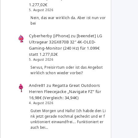
1.277,02€
5. August 2026
Nein, das war wirklich da. Aber ist nun vor
bei
Cyberherby [iPhone]
zu
[beendet] LG
Ultragear 32GX870B 32″ 4K-OLED-
Gaming-Monitor (240 Hz) für 1.099€
statt 1.277,02€
5. August 2026
Servus, Preisirrtum oder ist das Angebot
wirklich schon wieder vorbei?
Andre81
zu
Regatta Great Outdoors
Herren Fleecejacke „Navigate FZ“ für
16,98€ (Vergleich: 34,94€)
4. August 2026
Guten Morgen und Hallo! Ich habde den Li
nk jetzt gerade nochmal gecheckt und er f
unktioniert einwandfrei... Funktioniert er
auch bei…