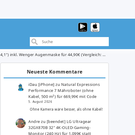
) inkl. Wenger Augenmaske für 44,90€ (Vergleich: 54,99€)
Neueste Kommentare
iDau [iPhone]
zu
Natural Expressions
Performance 7 Mähroboter (ohne
Kabel, 500 m²) für 669,99€ mit Code
5. August 2026
Ohne Kamera wäre besser, als ohne Kabel!
Andre
zu
[beendet] LG Ultragear
32GX870B 32″ 4K-OLED-Gaming-
Monitor (240 Hz) für 1.099€ statt