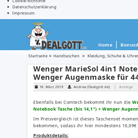
Cookie-Richtlinie
Datenschutzerklärung
Impressum
Home
Bonusd
Startseite
Handtaschen
Kleidung, Schuhe & Uhre
Wenger MarieSol 4in1 Noteb
Wenger Augenmaske für 44,
18. März 2019
Andrea (Dealgott.de)
| Anzeige
Ebenfalls bei Comtech bekommt ihr nun die
We
Notebook Tasche (bis 14,1") + Wenger Augenm
Im Preisvergleich ist dieses Taschenset momen
bekommen, sodass ihr hier mindestens 10,09€ 
Produktdetails: