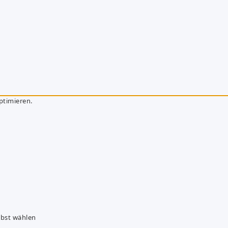
ptimieren.
lbst wählen