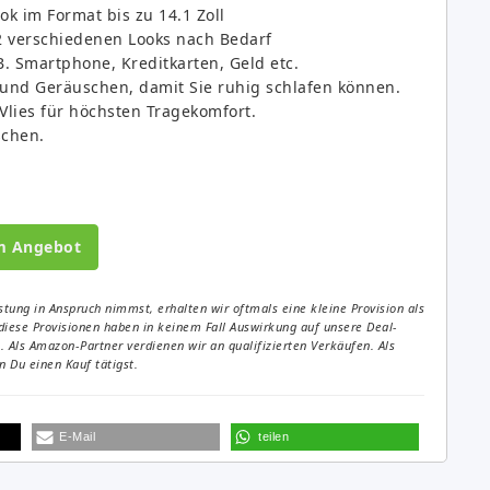
k im Format bis zu 14.1 Zoll
2 verschiedenen Looks nach Bedarf
B. Smartphone, Kreditkarten, Geld etc.
t und Geräuschen, damit Sie ruhig schlafen können.
lies für höchsten Tragekomfort.
schen.
m Angebot
tung in Anspruch nimmst, erhalten wir oftmals eine kleine Provision als
diese Provisionen haben in keinem Fall Auswirkung auf unsere Deal-
Als Amazon-Partner verdienen wir an qualifizierten Verkäufen. Als
 Du einen Kauf tätigst.
E-Mail
teilen