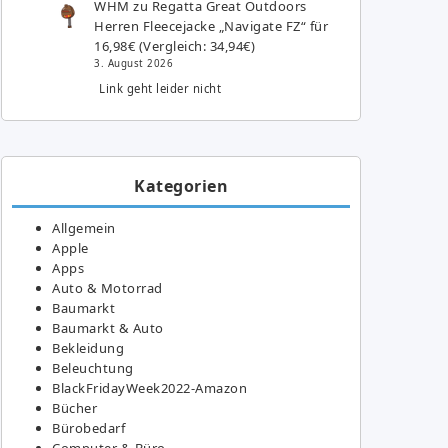
WHM
zu
Regatta Great Outdoors
Herren Fleecejacke „Navigate FZ“ für
16,98€ (Vergleich: 34,94€)
3. August 2026
Link geht leider nicht
Kategorien
Allgemein
Apple
Apps
Auto & Motorrad
Baumarkt
Baumarkt & Auto
Bekleidung
Beleuchtung
BlackFridayWeek2022-Amazon
Bücher
Bürobedarf
Computer & Büro