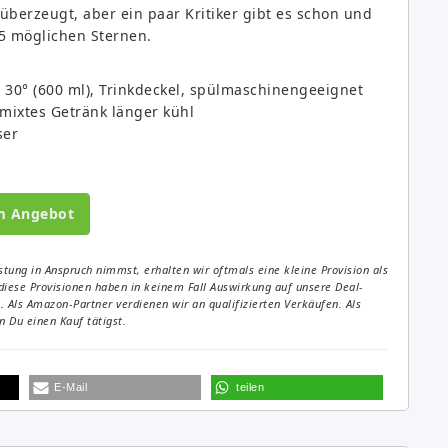
berzeugt, aber ein paar Kritiker gibt es schon und
 5 möglichen Sternen.
. 30° (600 ml), Trinkdeckel, spülmaschinengeeignet
emixtes Getränk länger kühl
ser
m Angebot
tung in Anspruch nimmst, erhalten wir oftmals eine kleine Provision als
diese Provisionen haben in keinem Fall Auswirkung auf unsere Deal-
Als Amazon-Partner verdienen wir an qualifizierten Verkäufen. Als
 Du einen Kauf tätigst.
E-Mail
teilen