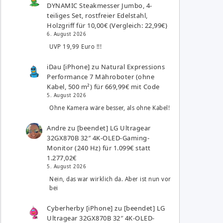
DYNAMIC Steakmesser Jumbo, 4-
teiliges Set, rostfreier Edelstahl,
Holzgriff für 10,00€ (Vergleich: 22,99€)
6. August 2026
UVP 19,99 Euro !!!
iDau [iPhone]
zu
Natural Expressions
Performance 7 Mähroboter (ohne
Kabel, 500 m²) für 669,99€ mit Code
5. August 2026
Ohne Kamera wäre besser, als ohne Kabel!
Andre
zu
[beendet] LG Ultragear
32GX870B 32″ 4K-OLED-Gaming-
Monitor (240 Hz) für 1.099€ statt
1.277,02€
5. August 2026
Nein, das war wirklich da. Aber ist nun vor
bei
Cyberherby [iPhone]
zu
[beendet] LG
Ultragear 32GX870B 32″ 4K-OLED-