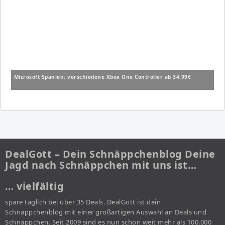
Microsoft Spanien: verschiedene Xbox One Controller ab 34,99€
DealGott – Dein Schnäppchenblog Deine
Jagd nach Schnäppchen mit uns ist…
… vielfältig
spare täglich bei über 35 Deals. DealGott ist dein
Schnäppchenblog mit einer großartigen Auswahl an Deals und
Schnäppchen. Seit 2009 sind es nun schon weit mehr als 100.000