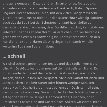
uns ganz genau an. Dazu gehören Smartphones, Notebooks,
Konsolen aus anderen Ländern wie Frankreich, Italien, Spanien,
England und besonders China, mit den vielen Gadgets zu sehr
guten Preisen. Uns ist nicht nur der Datenschutz wichtig, sondern
auch das du Spaß bei der Schnäppchenjagd hast. Sollte es
dennoch mal dazu kommen, dass Du Hilfe brauchst, kannst du uns
jederzeit über das Kontaktformular erreichen und wir helfen dir
gerne weiter. Wenn es notwendig ist, kontaktieren wir auch den
Händler direkt und klären die Angelegenheit, damit wir alle
weiterhin Spaß am Sparen haben.
… schnell
Wir sind schnell, geben unser Bestes und das täglich von 8 bis 1
Uhr. Mit DealGott bist du immer auf dem aktuellsten Stand. Du
musst weder lange auf die nächsten Deals warten, noch dich
sorgen, dass du einen Deal verpasst. Viele der Rabattaktionen und
Schnäppchen sind befristetet oder binnen weniger Minuten
ausverkauft. Das heißt, du musst bei einigen Deals schnell sein,
denn sonst ist alles weg. Das ist oft der Fall bei Schnäppchen aus
Kategorien wie zum Beispiel Handyverträge, Finanzen, oder
Preisfehler, Gutscheine und Kostenloses. Sollten wir einmal nicht
schnell genug sein und einen Deal nicht rechtzeitig sehen, kannst