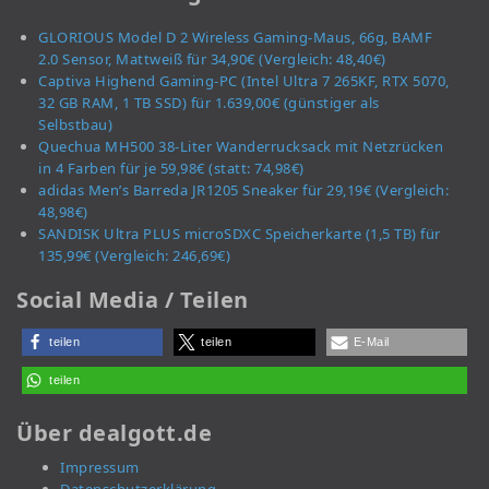
GLORIOUS Model D 2 Wireless Gaming-Maus, 66g, BAMF
2.0 Sensor, Mattweiß für 34,90€ (Vergleich: 48,40€)
Captiva Highend Gaming-PC (Intel Ultra 7 265KF, RTX 5070,
32 GB RAM, 1 TB SSD) für 1.639,00€ (günstiger als
Selbstbau)
Quechua MH500 38-Liter Wanderrucksack mit Netzrücken
in 4 Farben für je 59,98€ (statt: 74,98€)
adidas Men’s Barreda JR1205 Sneaker für 29,19€ (Vergleich:
48,98€)
SANDISK Ultra PLUS microSDXC Speicherkarte (1,5 TB) für
135,99€ (Vergleich: 246,69€)
Social Media / Teilen
teilen
teilen
E-Mail
teilen
Über dealgott.de
Impressum