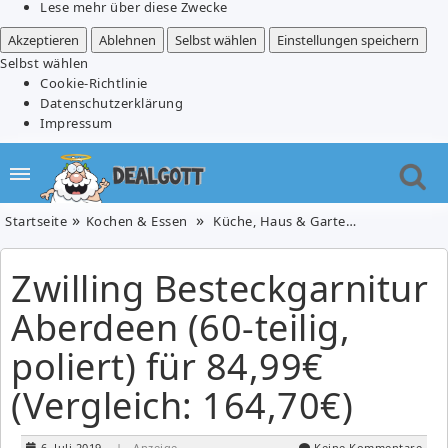
Lese mehr über diese Zwecke
Akzeptieren
Ablehnen
Selbst wählen
Einstellungen speichern
Selbst wählen
Cookie-Richtlinie
Datenschutzerklärung
Impressum
Startseite
Kochen & Essen
Küche, Haus & Garten
Zwilling Bes
Zwilling Besteckgarnitur
Aberdeen (60-teilig,
poliert) für 84,99€
(Vergleich: 164,70€)
6. Juli 2019
| Anzeige
Keine Kommentare