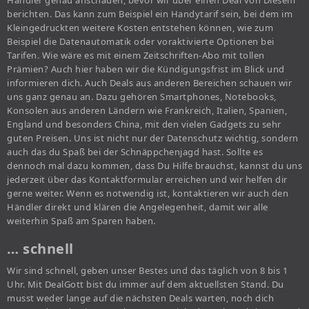
Händler genau anschauen, bevor wir über einen Deal von Diesem
berichten. Das kann zum Beispiel ein Handytarif sein, bei dem im
Kleingedruckten weitere Kosten entstehen können, wie zum
Beispiel die Datenautomatik oder voraktivierte Optionen bei
Tarifen. Wie wäre es mit einem Zeitschriften-Abo mit tollen
Prämien? Auch hier haben wir die Kündigungsfrist im Blick und
informieren dich. Auch Deals aus anderen Bereichen schauen wir
uns ganz genau an. Dazu gehören Smartphones, Notebooks,
Konsolen aus anderen Ländern wie Frankreich, Italien, Spanien,
England und besonders China, mit den vielen Gadgets zu sehr
guten Preisen. Uns ist nicht nur der Datenschutz wichtig, sondern
auch das du Spaß bei der Schnäppchenjagd hast. Sollte es
dennoch mal dazu kommen, dass Du Hilfe brauchst, kannst du uns
jederzeit über das Kontaktformular erreichen und wir helfen dir
gerne weiter. Wenn es notwendig ist, kontaktieren wir auch den
Händler direkt und klären die Angelegenheit, damit wir alle
weiterhin Spaß am Sparen haben.
… schnell
Wir sind schnell, geben unser Bestes und das täglich von 8 bis 1
Uhr. Mit DealGott bist du immer auf dem aktuellsten Stand. Du
musst weder lange auf die nächsten Deals warten, noch dich