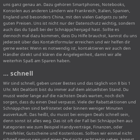
uns ganz genau an. Dazu gehören Smartphones, Notebooks,
Konsolen aus anderen Ländern wie Frankreich, Italien, Spanien,
England und besonders China, mit den vielen Gadgets zu sehr
guten Preisen. Uns ist nicht nur der Datenschutz wichtig, sondern
auch das du Spaß bei der Schnäppchenjagd hast. Sollte es
dennoch mal dazu kommen, dass Du Hilfe brauchst, kannst du uns
jederzeit über das Kontaktformular erreichen und wir helfen dir
gerne weiter. Wenn es notwendig ist, kontaktieren wir auch den
Händler direkt und klären die Angelegenheit, damit wir alle
weiterhin Spaß am Sparen haben.
… schnell
Wir sind schnell, geben unser Bestes und das täglich von 8 bis 1
Uhr. Mit DealGott bist du immer auf dem aktuellsten Stand. Du
musst weder lange auf die nächsten Deals warten, noch dich
sorgen, dass du einen Deal verpasst. Viele der Rabattaktionen und
Schnäppchen sind befristetet oder binnen weniger Minuten
ausverkauft. Das heißt, du musst bei einigen Deals schnell sein,
denn sonst ist alles weg. Das ist oft der Fall bei Schnäppchen aus
Kategorien wie zum Beispiel Handyverträge, Finanzen, oder
Preisfehler, Gutscheine und Kostenloses. Sollten wir einmal nicht
schnell genug sein und einen Deal nicht rechtzeitig sehen, kannst