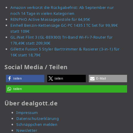
Amazon verkürzt die Rückgabefrist: Ab September nur
noch 14 Tage in vielen Kategorien
RENPHO Active Massagepistole für 64,95€
Einhell Benzin-Kettensäge GC-PC 1435 I TC Set für 99,99€
statt 109€
GL.iNet Flint 3 (GL-BE9300) Tri-Band Wi-Fi-7-Router für
178,49€ statt 209,90€
Gillette Fusion 5 Styler Barttrimmer & Rasierer (3-in-1) für
16€ statt 18,79€
Social Media / Teilen
teilen
teilen
E-Mail
teilen
Über dealgott.de
Impressum
Datenschutzerklärung
Schnäppchen melden
Newsletter