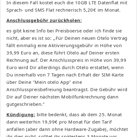
In diesem Fall kostet euch die 10GB LTE Datenflat mit
Sprach- und SMS Flat rechnerisch 5,20€ im Monat.
Anschlussgebühr zurückholen:
es gibt keine Info bei Preisboerse oder ich finde sie
nicht, aber es ist so: ,,Für Deinen neuen Otelo Vertrag
fällt einmalig eine Aktivierungsgebühr in Höhe von
39,99 Euro an, diese führt Otelo auf Deiner ersten
Rechnung auf. Der Anschlusspreis in Höhe von 39,99
Euro wird Dir allerdings durch Otelo erstattet, wenn
Du innerhalb von 7 Tagen nach Erhalt der SIM-Karte
über Deine "Mein otelo App" eine
Anschlusspreisbefreiung beantragst. Die Gebühr wird
Dir auf Deiner nächsten Mobilfunkrechnung dann
gutgeschrieben.”
Kündigung:
bitte bedenkt, dass ab dem 25. Monat
dann weiterhin 19,99€ pro Monat für den Tarif
anfallen (aber dann ohne Hardware-Zugabe), möchtet
ihr dies nicht, solltet ihr spätestens 3 Monate vor