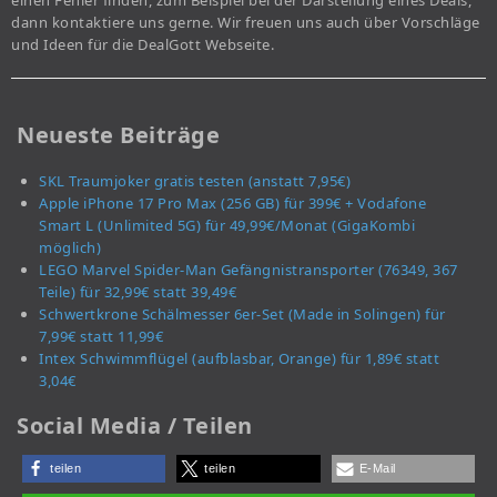
einen Fehler finden, zum Beispiel bei der Darstellung eines Deals,
dann kontaktiere uns gerne. Wir freuen uns auch über Vorschläge
und Ideen für die DealGott Webseite.
Neueste Beiträge
SKL Traumjoker gratis testen (anstatt 7,95€)
Apple iPhone 17 Pro Max (256 GB) für 399€ + Vodafone
Smart L (Unlimited 5G) für 49,99€/Monat (GigaKombi
möglich)
LEGO Marvel Spider-Man Gefängnistransporter (76349, 367
Teile) für 32,99€ statt 39,49€
Schwertkrone Schälmesser 6er-Set (Made in Solingen) für
7,99€ statt 11,99€
Intex Schwimmflügel (aufblasbar, Orange) für 1,89€ statt
3,04€
Social Media / Teilen
teilen
teilen
E-Mail