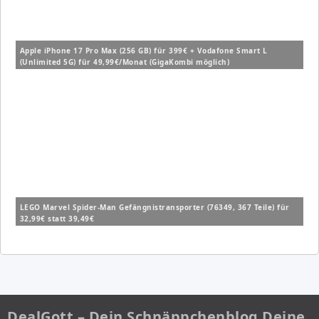
Apple iPhone 17 Pro Max (256 GB) für 399€ + Vodafone Smart L
(Unlimited 5G) für 49,99€/Monat (GigaKombi möglich)
LEGO Marvel Spider-Man Gefängnistransporter (76349, 367 Teile) für
32,99€ statt 39,49€
DealGott – Dein Schnäppchenblog Deine