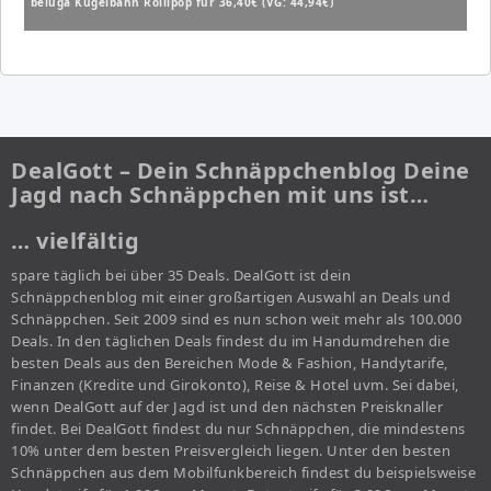
beluga Kugelbahn Rollipop für 36,40€ (VG: 44,94€)
DealGott – Dein Schnäppchenblog Deine
Jagd nach Schnäppchen mit uns ist…
… vielfältig
spare täglich bei über 35 Deals. DealGott ist dein
Schnäppchenblog mit einer großartigen Auswahl an Deals und
Schnäppchen. Seit 2009 sind es nun schon weit mehr als 100.000
Deals. In den täglichen Deals findest du im Handumdrehen die
besten Deals aus den Bereichen Mode & Fashion, Handytarife,
Finanzen (Kredite und Girokonto), Reise & Hotel uvm. Sei dabei,
wenn DealGott auf der Jagd ist und den nächsten Preisknaller
findet. Bei DealGott findest du nur Schnäppchen, die mindestens
10% unter dem besten Preisvergleich liegen. Unter den besten
Schnäppchen aus dem Mobilfunkbereich findest du beispielsweise