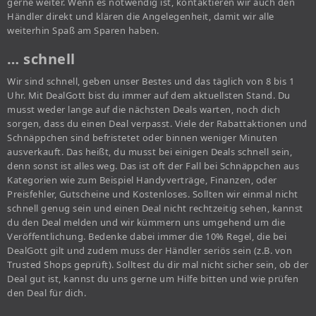
gerne weiter. Wenn es notwendig ist, kontaktieren wir auch den
Händler direkt und klären die Angelegenheit, damit wir alle
weiterhin Spaß am Sparen haben.
… schnell
Wir sind schnell, geben unser Bestes und das täglich von 8 bis 1
Uhr. Mit DealGott bist du immer auf dem aktuellsten Stand. Du
musst weder lange auf die nächsten Deals warten, noch dich
sorgen, dass du einen Deal verpasst. Viele der Rabattaktionen und
Schnäppchen sind befristetet oder binnen weniger Minuten
ausverkauft. Das heißt, du musst bei einigen Deals schnell sein,
denn sonst ist alles weg. Das ist oft der Fall bei Schnäppchen aus
Kategorien wie zum Beispiel Handyverträge, Finanzen, oder
Preisfehler, Gutscheine und Kostenloses. Sollten wir einmal nicht
schnell genug sein und einen Deal nicht rechtzeitig sehen, kannst
du den Deal melden und wir kümmern uns umgehend um die
Veröffentlichung. Bedenke dabei immer die 10% Regel, die bei
DealGott gilt und zudem muss der Händler seriös sein (z.B. von
Trusted Shops geprüft). Solltest du dir mal nicht sicher sein, ob der
Deal gut ist, kannst du uns gerne um Hilfe bitten und wie prüfen
den Deal für dich.