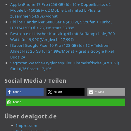
Apple iPhone 17 Pro (256 GB) für 1€ + Doppelkarte: o2
Mobile L (150GB)+ o2 Mobile Unlimited L Plus für
zusammen 54,98€/Monat
Philips Handmixer 5000 Serie (450 W, 5 Stufen + Turbo,
HR3741/00) für 23,91€ statt 33,99€
Bestron elektrischer Kontaktgrill mit Auffangschale, 700
Watt für 19,99€ (Vergleich: 27,99€)
[Super] Google Pixel 10 Pro (128 GB) für 1€ + Telekom
Allnet Flat 25 GB für 24,99€/Monat + gratis Google Pixel
Buds 2A
Sagrotan Wäsche-Hygienespüler Himmelsfrische (4 x 1,5 l)
für 10,76€ statt 17,10€
Social Media / Teilen
teilen
teilen
E-Mail
teilen
Über dealgott.de
Impressum