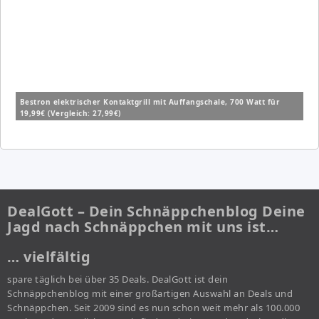
Bestron elektrischer Kontaktgrill mit Auffangschale, 700 Watt für
19,99€ (Vergleich: 27,99€)
DealGott – Dein Schnäppchenblog Deine
Jagd nach Schnäppchen mit uns ist…
… vielfältig
spare täglich bei über 35 Deals. DealGott ist dein
Schnäppchenblog mit einer großartigen Auswahl an Deals und
Schnäppchen. Seit 2009 sind es nun schon weit mehr als 100.000