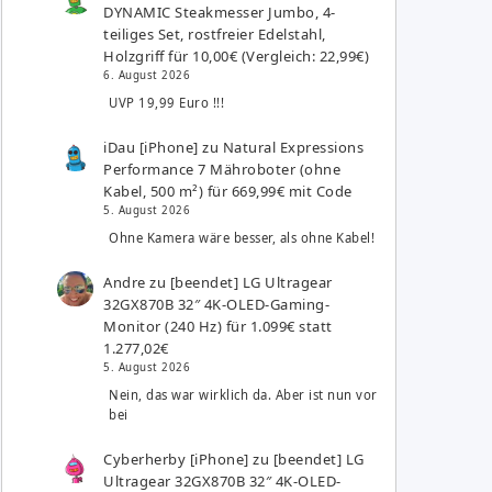
DYNAMIC Steakmesser Jumbo, 4-
teiliges Set, rostfreier Edelstahl,
Holzgriff für 10,00€ (Vergleich: 22,99€)
6. August 2026
UVP 19,99 Euro !!!
iDau [iPhone]
zu
Natural Expressions
Performance 7 Mähroboter (ohne
Kabel, 500 m²) für 669,99€ mit Code
5. August 2026
Ohne Kamera wäre besser, als ohne Kabel!
Andre
zu
[beendet] LG Ultragear
32GX870B 32″ 4K-OLED-Gaming-
Monitor (240 Hz) für 1.099€ statt
1.277,02€
5. August 2026
Nein, das war wirklich da. Aber ist nun vor
bei
Cyberherby [iPhone]
zu
[beendet] LG
Ultragear 32GX870B 32″ 4K-OLED-