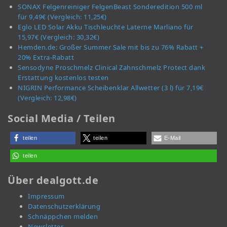
SONAX Felgenreiniger FelgenBeast Sonderedition 500 ml
für 9,49€ (Vergleich: 11,25€)
Eglo LED Solar Akku Tischleuchte Laterne Marliano für
15,97€ (Vergleich: 30,32€)
Hemden.de: Großer Summer Sale mit bis zu 76% Rabatt +
20% Extra-Rabatt
Sensodyne Proschmelz Clinical Zahnschmelz Protect dank
Erstattung kostenlos testen
NIGRIN Performance Scheibenklar Allwetter (3 l) für 7,19€
(Vergleich: 12,98€)
Social Media / Teilen
teilen
teilen
E-Mail
teilen
Über dealgott.de
Impressum
Datenschutzerklärung
Schnäppchen melden
Newsletter