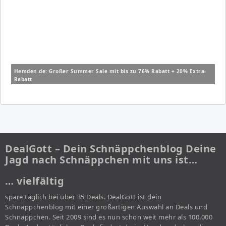
Hemden.de: Großer Summer Sale mit bis zu 76% Rabatt + 20% Extra-
Rabatt
DealGott – Dein Schnäppchenblog Deine
Jagd nach Schnäppchen mit uns ist…
… vielfältig
spare täglich bei über 35 Deals. DealGott ist dein
Schnäppchenblog mit einer großartigen Auswahl an Deals und
Schnäppchen. Seit 2009 sind es nun schon weit mehr als 100.000