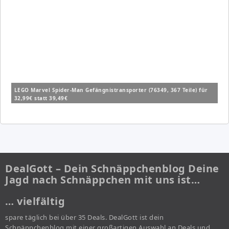
LEGO Marvel Spider-Man Gefängnistransporter (76349, 367 Teile) für
32,99€ statt 39,49€
DealGott – Dein Schnäppchenblog Deine
Jagd nach Schnäppchen mit uns ist…
… vielfältig
spare täglich bei über 35 Deals. DealGott ist dein
Schnäppchenblog mit einer großartigen Auswahl an Deals und