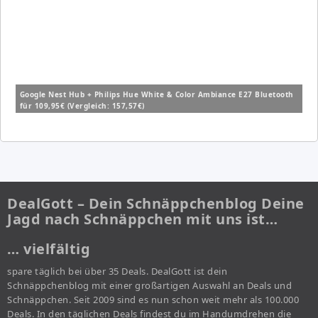
Google Nest Hub + Philips Hue White & Color Ambiance E27 Bluetooth
für 109,95€ (Vergleich: 157,57€)
DealGott – Dein Schnäppchenblog Deine
Jagd nach Schnäppchen mit uns ist…
… vielfältig
spare täglich bei über 35 Deals. DealGott ist dein
Schnäppchenblog mit einer großartigen Auswahl an Deals und
Schnäppchen. Seit 2009 sind es nun schon weit mehr als 100.000
Deals. In den täglichen Deals findest du im Handumdrehen die