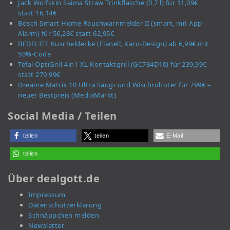
Jack Wolfskin Saima Straw Trinkflasche (0,7 l) für 11,09€
statt 16,14€
Bosch Smart Home Rauchwarnmelder II (smart, mit App-
Alarm) für 56,28€ statt 62,95€
BEDELITE Kuscheldecke (Flanell, Karo-Design) ab 6,99€ mit
50%-Code
Tefal OptiGrill 4in1 XL Kontaktgrill (GC784D10) für 239,99€
statt 279,99€
Dreame Matrix 10 Ultra Saug- und Wischroboter für 799€ –
neuer Bestpreis (MediaMarkt)
Social Media / Teilen
teilen
teilen
E-Mail
teilen
Über dealgott.de
Impressum
Datenschutzerklärung
Schnäppchen melden
Newsletter