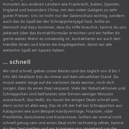
Konsolen aus anderen Ländern wie Frankreich, Italien, Spanien,
England und besonders China, mit den vielen Gadgets zu sehr
guten Preisen. Uns ist nicht nur der Datenschutz wichtig, sondern
auch das du Spaß bei der Schnäppchenjagd hast. Sollte es
dennoch mal dazu kommen, dass Du Hilfe brauchst, kannst du uns
jederzeit über das Kontaktformular erreichen und wir helfen dir
gerne weiter. Wenn es notwendig ist, kontaktieren wir auch den
Händler direkt und klären die Angelegenheit, damit wir alle
weiterhin Spaß am Sparen haben.
… schnell
Wir sind schnell, geben unser Bestes und das täglich von 8 bis 1
Uhr. Mit DealGott bist du immer auf dem aktuellsten Stand. Du
musst weder lange auf die nächsten Deals warten, noch dich
sorgen, dass du einen Deal verpasst. Viele der Rabattaktionen und
Schnäppchen sind befristetet oder binnen weniger Minuten
ausverkauft. Das heißt, du musst bei einigen Deals schnell sein,
denn sonst ist alles weg. Das ist oft der Fall bei Schnäppchen aus
Kategorien wie zum Beispiel Handyverträge, Finanzen, oder
Preisfehler, Gutscheine und Kostenloses. Sollten wir einmal nicht
schnell genug sein und einen Deal nicht rechtzeitig sehen, kannst
du den Deal melden und wir kümmern uns umgehend um die