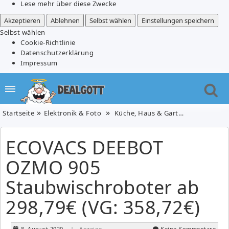
Lese mehr über diese Zwecke
Akzeptieren
Ablehnen
Selbst wählen
Einstellungen speichern
Selbst wählen
Cookie-Richtlinie
Datenschutzerklärung
Impressum
Startseite
Elektronik & Foto
Küche, Haus & Garten
ECOVACS D
ECOVACS DEEBOT
OZMO 905
Staubwischroboter ab
298,79€ (VG: 358,72€)
8. August 2020
| Anzeige
Keine Kommentare