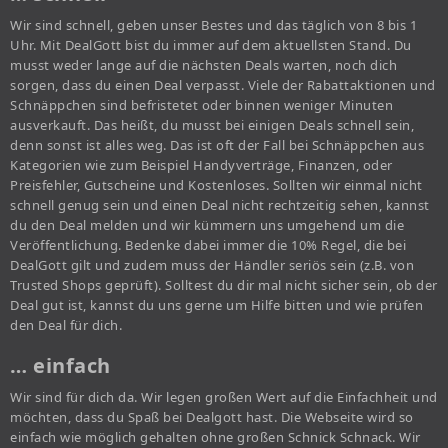
Wir sind schnell, geben unser Bestes und das täglich von 8 bis 1
Uhr. Mit DealGott bist du immer auf dem aktuellsten Stand. Du
musst weder lange auf die nächsten Deals warten, noch dich
sorgen, dass du einen Deal verpasst. Viele der Rabattaktionen und
Schnäppchen sind befristetet oder binnen weniger Minuten
ausverkauft. Das heißt, du musst bei einigen Deals schnell sein,
denn sonst ist alles weg. Das ist oft der Fall bei Schnäppchen aus
Kategorien wie zum Beispiel Handyverträge, Finanzen, oder
Preisfehler, Gutscheine und Kostenloses. Sollten wir einmal nicht
schnell genug sein und einen Deal nicht rechtzeitig sehen, kannst
du den Deal melden und wir kümmern uns umgehend um die
Veröffentlichung. Bedenke dabei immer die 10% Regel, die bei
DealGott gilt und zudem muss der Händler seriös sein (z.B. von
Trusted Shops geprüft). Solltest du dir mal nicht sicher sein, ob der
Deal gut ist, kannst du uns gerne um Hilfe bitten und wie prüfen
den Deal für dich.
… einfach
Wir sind für dich da. Wir legen großen Wert auf die Einfachheit und
möchten, dass du Spaß bei Dealgott hast. Die Webseite wird so
einfach wie möglich gehalten ohne großen Schnick Schnack. Wir