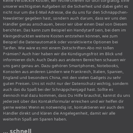
Keine versteckte Kosten, wir recherchieren für dich sorgfältig. Eine
unserer wichtigsten Aufgaben ist die Sicherheit und dabei geht es
nicht nur um die E-Mail Adresse, die du uns für den Schnäppchen-
Newsletter gegeben hast, sondern auch darum, dass wir uns den
Händler genau anschauen, bevor wir über einen Deal von Diesem
berichten. Das kann zum Beispiel ein Handytarif sein, bei dem im
Kleingedruckten weitere Kosten entstehen können, wie zum
Beispiel die Datenautomatik oder voraktivierte Optionen bei
Tarifen. Wie wäre es mit einem Zeitschriften-Abo mit tollen
Prämien? Auch hier haben wir die Kündigungsfrist im Blick und
informieren dich. Auch Deals aus anderen Bereichen schauen wir
uns ganz genau an. Dazu gehören Smartphones, Notebooks,
Konsolen aus anderen Ländern wie Frankreich, Italien, Spanien,
England und besonders China, mit den vielen Gadgets zu sehr
guten Preisen. Uns ist nicht nur der Datenschutz wichtig, sondern
auch das du Spaß bei der Schnäppchenjagd hast. Sollte es
dennoch mal dazu kommen, dass Du Hilfe brauchst, kannst du uns
jederzeit über das Kontaktformular erreichen und wir helfen dir
gerne weiter. Wenn es notwendig ist, kontaktieren wir auch den
Händler direkt und klären die Angelegenheit, damit wir alle
weiterhin Spaß am Sparen haben.
… schnell