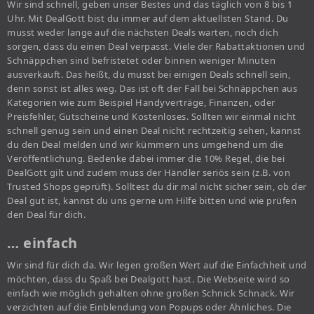
Wir sind schnell, geben unser Bestes und das täglich von 8 bis 1
Uhr. Mit DealGott bist du immer auf dem aktuellsten Stand. Du
musst weder lange auf die nächsten Deals warten, noch dich
sorgen, dass du einen Deal verpasst. Viele der Rabattaktionen und
Schnäppchen sind befristetet oder binnen weniger Minuten
ausverkauft. Das heißt, du musst bei einigen Deals schnell sein,
denn sonst ist alles weg. Das ist oft der Fall bei Schnäppchen aus
Kategorien wie zum Beispiel Handyverträge, Finanzen, oder
Preisfehler, Gutscheine und Kostenloses. Sollten wir einmal nicht
schnell genug sein und einen Deal nicht rechtzeitig sehen, kannst
du den Deal melden und wir kümmern uns umgehend um die
Veröffentlichung. Bedenke dabei immer die 10% Regel, die bei
DealGott gilt und zudem muss der Händler seriös sein (z.B. von
Trusted Shops geprüft). Solltest du dir mal nicht sicher sein, ob der
Deal gut ist, kannst du uns gerne um Hilfe bitten und wie prüfen
den Deal für dich.
… einfach
Wir sind für dich da. Wir legen großen Wert auf die Einfachheit und
möchten, dass du Spaß bei Dealgott hast. Die Webseite wird so
einfach wie möglich gehalten ohne großen Schnick Schnack. Wir
verzichten auf die Einblendung von Popups oder Ähnliches. Die