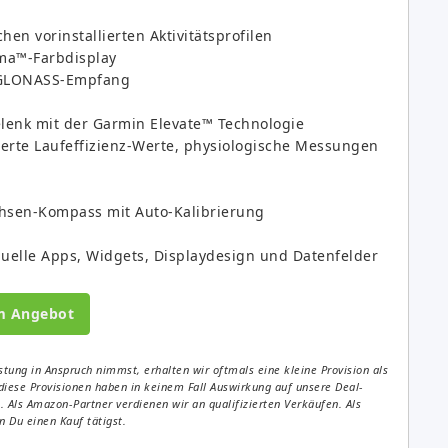
en vorinstallierten Aktivitätsprofilen
oma™-Farbdisplay
 GLONASS-Empfang
enk mit der Garmin Elevate™ Technologie
terte Laufeffizienz-Werte, physiologische Messungen
hsen-Kompass mit Auto-Kalibrierung
duelle Apps, Widgets, Displaydesign und Datenfelder
m Angebot
tung in Anspruch nimmst, erhalten wir oftmals eine kleine Provision als
diese Provisionen haben in keinem Fall Auswirkung auf unsere Deal-
Als Amazon-Partner verdienen wir an qualifizierten Verkäufen. Als
 Du einen Kauf tätigst.