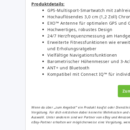
Produktdetails:
GPS-Multisport-Smartwatch mit zahlreich
Hochauflösendes 3,0 cm (1,2 Zoll) Chr
EXO™ Antenne für optimalen GPS und
Hochwertiges, robustes Design
24/7 Herzfrequenzmessung am Handgel
Erweiterte Fitnessfunktionen wie erwei
und Erholungsratgeber
Vielfältige Navigationsfunktionen
Barometrischer Höhenmesser und 3-Ac
ANT+ und Bluetooth
Kompatibel mit Connect IQ™ für indivi
Zu
Wenn du über „zum Angebot“ ein Produkt kaufst oder Dienstleis
Vergütung. Für dich entstehen dabei keinerlei Mehrkosten und 
Auswahl. Unter anderem sind wir Partner von eBay und Amazon. 
eBay-Partner erhalten wir möglicherweise eine Vergütung, wenn