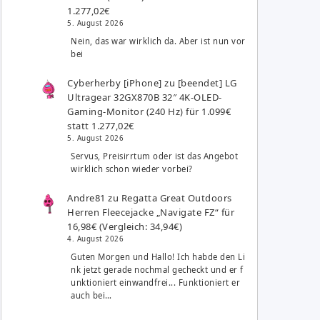
1.277,02€
5. August 2026
Nein, das war wirklich da. Aber ist nun vor
bei
Cyberherby [iPhone]
zu
[beendet] LG
Ultragear 32GX870B 32″ 4K-OLED-
Gaming-Monitor (240 Hz) für 1.099€
statt 1.277,02€
5. August 2026
Servus, Preisirrtum oder ist das Angebot
wirklich schon wieder vorbei?
Andre81
zu
Regatta Great Outdoors
Herren Fleecejacke „Navigate FZ“ für
16,98€ (Vergleich: 34,94€)
4. August 2026
Guten Morgen und Hallo! Ich habde den Li
nk jetzt gerade nochmal gecheckt und er f
unktioniert einwandfrei... Funktioniert er
auch bei…