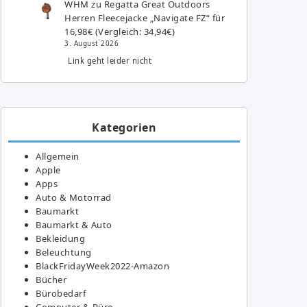
WHM
zu
Regatta Great Outdoors
Herren Fleecejacke „Navigate FZ“ für
16,98€ (Vergleich: 34,94€)
3. August 2026
Link geht leider nicht
Kategorien
Allgemein
Apple
Apps
Auto & Motorrad
Baumarkt
Baumarkt & Auto
Bekleidung
Beleuchtung
BlackFridayWeek2022-Amazon
Bücher
Bürobedarf
Computer & Büro