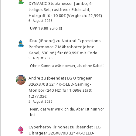
DYNAMIC Steakmesser Jumbo, 4-
teiliges Set, rostfreier Edelstahl,
Holzgriff für 10,00€ (Vergleich: 22,99€)
6. August 2026
UVP 19,99 Euro !!!
iDau [iPhone]
zu
Natural Expressions
Performance 7 Mähroboter (ohne
Kabel, 500 m²) für 669,99€ mit Code
5. August 2026
Ohne Kamera wäre besser, als ohne Kabel!
Andre
zu
[beendet] LG Ultragear
32GX870B 32″ 4K-OLED-Gaming-
Monitor (240 Hz) für 1.099€ statt
1.277,02€
5. August 2026
Nein, das war wirklich da. Aber ist nun vor
bei
Cyberherby [iPhone]
zu
[beendet] LG
Ultragear 32GX870B 32″ 4K-OLED-