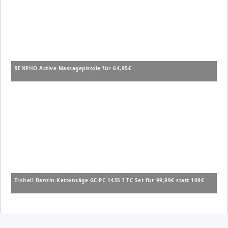
RENPHO Active Massagepistole für 64,95€
Einhell Benzin-Kettensäge GC-PC 1435 I TC Set für 99,99€ statt 109€