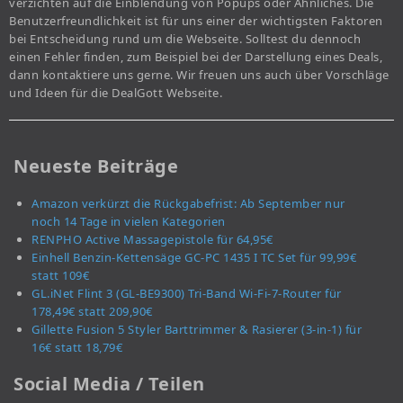
verzichten auf die Einblendung von Popups oder Ähnliches. Die
Benutzerfreundlichkeit ist für uns einer der wichtigsten Faktoren
bei Entscheidung rund um die Webseite. Solltest du dennoch
einen Fehler finden, zum Beispiel bei der Darstellung eines Deals,
dann kontaktiere uns gerne. Wir freuen uns auch über Vorschläge
und Ideen für die DealGott Webseite.
Neueste Beiträge
Amazon verkürzt die Rückgabefrist: Ab September nur
noch 14 Tage in vielen Kategorien
RENPHO Active Massagepistole für 64,95€
Einhell Benzin-Kettensäge GC-PC 1435 I TC Set für 99,99€
statt 109€
GL.iNet Flint 3 (GL-BE9300) Tri-Band Wi-Fi-7-Router für
178,49€ statt 209,90€
Gillette Fusion 5 Styler Barttrimmer & Rasierer (3-in-1) für
16€ statt 18,79€
Social Media / Teilen