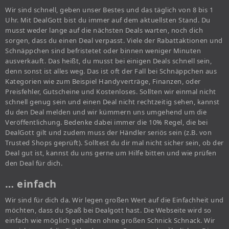
Wir sind schnell, geben unser Bestes und das täglich von 8 bis 1
Uhr. Mit DealGott bist du immer auf dem aktuellsten Stand. Du
musst weder lange auf die nächsten Deals warten, noch dich
sorgen, dass du einen Deal verpasst. Viele der Rabattaktionen und
Schnäppchen sind befristetet oder binnen weniger Minuten
ausverkauft. Das heißt, du musst bei einigen Deals schnell sein,
denn sonst ist alles weg. Das ist oft der Fall bei Schnäppchen aus
Kategorien wie zum Beispiel Handyverträge, Finanzen, oder
Preisfehler, Gutscheine und Kostenloses. Sollten wir einmal nicht
schnell genug sein und einen Deal nicht rechtzeitig sehen, kannst
du den Deal melden und wir kümmern uns umgehend um die
Veröffentlichung. Bedenke dabei immer die 10% Regel, die bei
DealGott gilt und zudem muss der Händler seriös sein (z.B. von
Trusted Shops geprüft). Solltest du dir mal nicht sicher sein, ob der
Deal gut ist, kannst du uns gerne um Hilfe bitten und wie prüfen
den Deal für dich.
… einfach
Wir sind für dich da. Wir legen großen Wert auf die Einfachheit und
möchten, dass du Spaß bei Dealgott hast. Die Webseite wird so
einfach wie möglich gehalten ohne großen Schnick Schnack. Wir