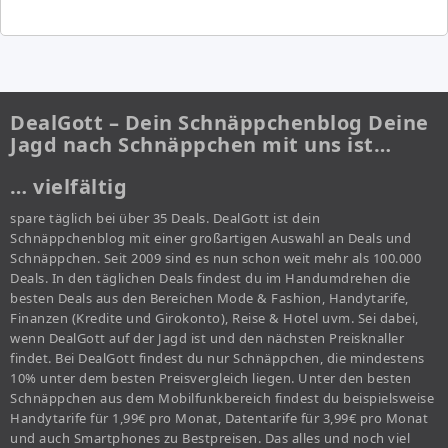
DealGott – Dein Schnäppchenblog Deine
Jagd nach Schnäppchen mit uns ist…
… vielfältig
spare täglich bei über 35 Deals. DealGott ist dein
Schnäppchenblog mit einer großartigen Auswahl an Deals und
Schnäppchen. Seit 2009 sind es nun schon weit mehr als 100.000
Deals. In den täglichen Deals findest du im Handumdrehen die
besten Deals aus den Bereichen Mode & Fashion, Handytarife,
Finanzen (Kredite und Girokonto), Reise & Hotel uvm. Sei dabei,
wenn DealGott auf der Jagd ist und den nächsten Preisknaller
findet. Bei DealGott findest du nur Schnäppchen, die mindestens
10% unter dem besten Preisvergleich liegen. Unter den besten
Schnäppchen aus dem Mobilfunkbereich findest du beispielsweise
Handytarife für 1,99€ pro Monat, Datentarife für 3,99€ pro Monat
und auch Smartphones zu Bestpreisen. Das alles und noch viel