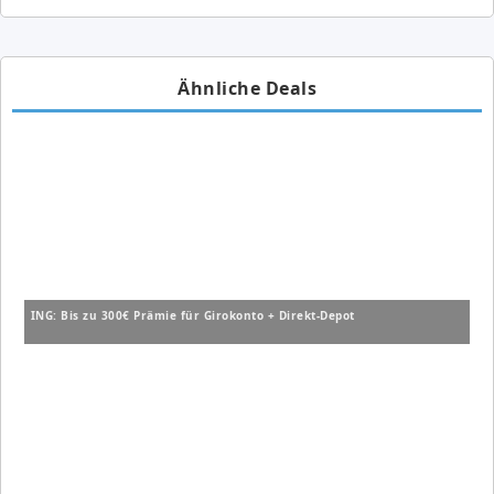
Ähnliche Deals
ING: Bis zu 300€ Prämie für Girokonto + Direkt-Depot