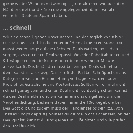
gerne weiter. Wenn es notwendig ist, kontaktieren wir auch den
Händler direkt und klären die Angelegenheit, damit wir alle
weiterhin Spaß am Sparen haben.
… schnell
Wir sind schnell, geben unser Bestes und das täglich von 8 bis 1
Uhr. Mit DealGott bist du immer auf dem aktuellsten Stand. Du
musst weder lange auf die nächsten Deals warten, noch dich
sorgen, dass du einen Deal verpasst. Viele der Rabattaktionen und
Schnäppchen sind befristetet oder binnen weniger Minuten
ausverkauft. Das heißt, du musst bei einigen Deals schnell sein,
denn sonst ist alles weg. Das ist oft der Fall bei Schnäppchen aus
Kategorien wie zum Beispiel Handyverträge, Finanzen, oder
Preisfehler, Gutscheine und Kostenloses. Sollten wir einmal nicht
schnell genug sein und einen Deal nicht rechtzeitig sehen, kannst
du den Deal melden und wir kümmern uns umgehend um die
Veröffentlichung. Bedenke dabei immer die 10% Regel, die bei
DealGott gilt und zudem muss der Händler seriös sein (z.B. von
Trusted Shops geprüft). Solltest du dir mal nicht sicher sein, ob der
Deal gut ist, kannst du uns gerne um Hilfe bitten und wie prüfen
den Deal für dich.