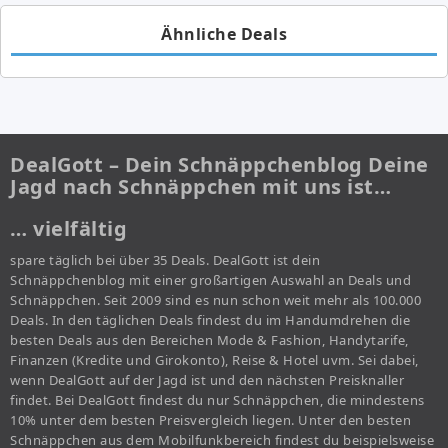
Ähnliche Deals
DealGott – Dein Schnäppchenblog Deine
Jagd nach Schnäppchen mit uns ist…
… vielfältig
spare täglich bei über 35 Deals. DealGott ist dein
Schnäppchenblog mit einer großartigen Auswahl an Deals und
Schnäppchen. Seit 2009 sind es nun schon weit mehr als 100.000
Deals. In den täglichen Deals findest du im Handumdrehen die
besten Deals aus den Bereichen Mode & Fashion, Handytarife,
Finanzen (Kredite und Girokonto), Reise & Hotel uvm. Sei dabei,
wenn DealGott auf der Jagd ist und den nächsten Preisknaller
findet. Bei DealGott findest du nur Schnäppchen, die mindestens
10% unter dem besten Preisvergleich liegen. Unter den besten
Schnäppchen aus dem Mobilfunkbereich findest du beispielsweise