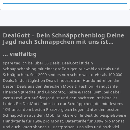
DealGott – Dein Schnäppchenblog Deine
Jagd nach Schnäppchen mit uns ist…
… vielfältig
spare täglich bei über 35 Deals. DealGott ist dein
Schnäppchenblog mit einer großartigen Auswahl an Deals und
Schnäppchen. Seit 2009 sind es nun schon weit mehr als 100.000
Deals. In den täglichen Deals findest du im Handumdrehen die
besten Deals aus den Bereichen Mode & Fashion, Handytarife,
Finanzen (Kredite und Girokonto), Reise & Hotel uvm. Sei dabei,
wenn DealGott auf der Jagd ist und den nächsten Preisknaller
findet. Bei DealGott findest du nur Schnäppchen, die mindestens
10% unter dem besten Preisvergleich liegen. Unter den besten
Schnäppchen aus dem Mobilfunkbereich findest du beispielsweise
Handytarife für 1,99€ pro Monat, Datentarife für 3,99€ pro Monat
und auch Smartphones zu Bestpreisen. Das alles und noch viel